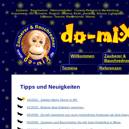
Zauberer
·
Bauchredner
·
Alleinunterhalter
·
Comedy-Referent
in
Mecklenburg-
Vorpommern
,
MV
,
Schwerin
,
Rostock
,
Güstrow
,
Berlin
,
Hamburg
,
Bützow
,
Ludwigslust
,
Schwaan
,
Teterow
,
Warnemünde
,
Wismar
.
Willkommen
Zauberer &
Bauchredne
Termine
Referenzen
Tipps und Neuigkeiten
04/2011: Zweites Magic Dinner in MV
01/2010: Biologe lässt Eisbären sprechen
09/2009: Do-miX überreicht nun auch persönliches Kartenset als Give-Awa
06/2009: Zauberer und Bauchredner Do-miX beim Kinderfest in Mirow