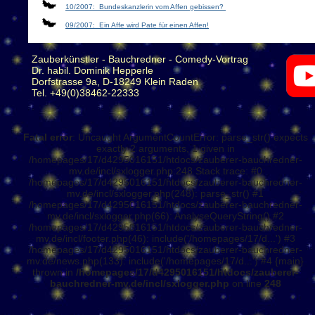
10/2007: Bundeskanzlerin vom Affen gebissen?
09/2007: Ein Affe wird Pate für einen Affen!
Zauberkünstler - Bauchredner - Comedy-Vortrag
Dr. habil. Dominik Hepperle
Dorfstrasse 9a, D-18249 Klein Raden
Tel. +49(0)38462-22333
Fatal error
: Uncaught ArgumentCountError: parse_str() expects
exactly 2 arguments, 1 given in
/homepages/17/d4295016151/htdocs/zauberer-bauchredner-
mv.de/incl/sxlogger.php:248 Stack trace: #0
/homepages/17/d4295016151/htdocs/zauberer-bauchredner-
mv.de/incl/sxlogger.php(248): parse_str() #1
/homepages/17/d4295016151/htdocs/zauberer-bauchredner-
mv.de/incl/sxlogger.php(66): AnalyseQueryString() #2
/homepages/17/d4295016151/htdocs/zauberer-bauchredner-
mv.de/incl/footer.php(46): include('/homepages/17/d...') #3
/homepages/17/d4295016151/htdocs/zauberer-bauchredner-
mv.de/news.php(133): include('/homepages/17/d...') #4 {main}
thrown in
/homepages/17/d4295016151/htdocs/zauberer-
bauchredner-mv.de/incl/sxlogger.php
on line
248