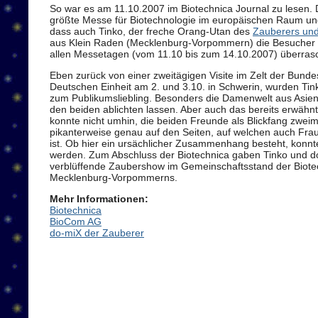
So war es am 11.10.2007 im Biotechnica Journal zu lesen. D
größte Messe für Biotechnologie im europäischen Raum un
dass auch Tinko, der freche Orang-Utan des
Zauberers un
aus Klein Raden (Mecklenburg-Vorpommern) die Besucher 
allen Messetagen (vom 11.10 bis zum 14.10.2007) überrasc
Eben zurück von einer zweitägigen Visite im Zelt der Bund
Deutschen Einheit am 2. und 3.10. in Schwerin, wurden Tin
zum Publikumsliebling. Besonders die Damenwelt aus Asien 
den beiden ablichten lassen. Aber auch das bereits erwähnt
konnte nicht umhin, die beiden Freunde als Blickfang zwei
pikanterweise genau auf den Seiten, auf welchen auch Fra
ist. Ob hier ein ursächlicher Zusammenhang besteht, konnte 
werden. Zum Abschluss der Biotechnica gaben Tinko und d
verblüffende Zaubershow im Gemeinschaftsstand der Biot
Mecklenburg-Vorpommerns.
Mehr Informationen:
Biotechnica
BioCom AG
do-miX der Zauberer