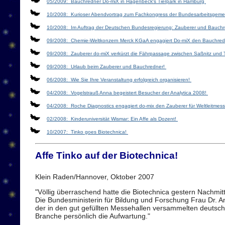
05/2009: Bauchredner Do-miX in Hagenbeck′s Tierpark in Hamburg
10/2008: Kurioser Abendvortrag zum Fachkongress der Bundesarbeitsgemein
10/2008: Im Auftrag der Deutschen Bundesregierung: Zauberer und Bauchr
09/2008: Chemie-Weltkonzern Merck KGaA engagiert Do-miX den Bauchredne
09/2008: Zauberer do-miX verkürzt die Fährpassage zwischen Saßnitz und T
09/2008: Urlaub beim Zauberer und Bauchredner!
06/2008: Wie Sie Ihre Veranstaltung erfolgreich organisieren!
04/2008: Vogelstrauß Anna begeistert Besucher der Analytica 2008!
04/2008: Roche Diagnostics engagiert do-mix den Zauberer für Weltleitmes
02/2008: Kinderuniversität Wismar: Ein Affe als Dozent!
10/2007: Tinko goes Biotechnica!
Affe Tinko auf der Biotechnica!
Klein Raden/Hannover, Oktober 2007
"Völlig überraschend hatte die Biotechnica gestern Nachmi
Die Bundesministerin für Bildung und Forschung Frau Dr. 
der in den gut gefüllten Messehallen versammelten deutsch
Branche persönlich die Aufwartung."