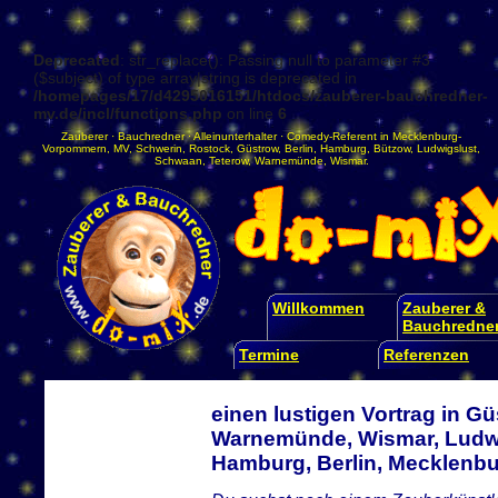
Deprecated
: str_replace(): Passing null to parameter #3
($subject) of type array|string is deprecated in
/homepages/17/d4295016151/htdocs/zauberer-bauchredner-
mv.de/incl/functions.php
on line
6
Zauberer
·
Bauchredner
·
Alleinunterhalter
·
Comedy-Referent
in
Mecklenburg-
Vorpommern
,
MV
,
Schwerin
,
Rostock
,
Güstrow
,
Berlin
,
Hamburg
,
Bützow
,
Ludwigslust
,
Schwaan
,
Teterow
,
Warnemünde
,
Wismar
.
Willkommen
Zauberer &
Bauchredne
Termine
Referenzen
einen lustigen Vortrag in G
Warnemünde, Wismar, Ludwi
Hamburg, Berlin, Mecklen