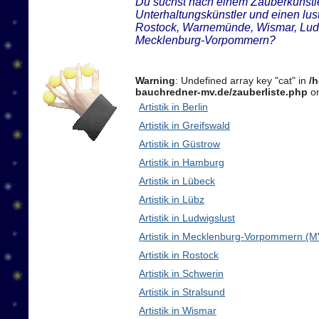
Du suchst nach einem Zauberkünstler
Unterhaltungskünstler und einen lus
Rostock, Warnemünde, Wismar, Ludw
Mecklenburg-Vorpommern?
Warning
: Undefined array key "cat" in
/
bauchredner-mv.de/zauberliste.php
on
Artistik in Berlin
Artistik in Greifswald
Artistik in Güstrow
Artistik in Hamburg
Artistik in Lübeck
Artistik in Lübz
Artistik in Ludwigslust
Artistik in Mecklenburg-Vorpommern (M
Artistik in Rostock
Artistik in Schwerin
Artistik in Stralsund
Artistik in Wismar