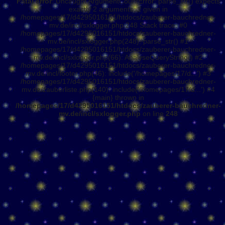
Fatal error
: Uncaught ArgumentCountError: parse_str() expects
exactly 2 arguments, 1 given in
/homepages/17/d4295016151/htdocs/zauberer-bauchredner-
mv.de/incl/sxlogger.php:248 Stack trace: #0
/homepages/17/d4295016151/htdocs/zauberer-bauchredner-
mv.de/incl/sxlogger.php(248): parse_str() #1
/homepages/17/d4295016151/htdocs/zauberer-bauchredner-
mv.de/incl/sxlogger.php(66): AnalyseQueryString() #2
/homepages/17/d4295016151/htdocs/zauberer-bauchredner-
mv.de/incl/footer.php(46): include('/homepages/17/d...') #3
/homepages/17/d4295016151/htdocs/zauberer-bauchredner-
mv.de/zauberliste.php(140): include('/homepages/17/d...') #4
{main} thrown in
/homepages/17/d4295016151/htdocs/zauberer-bauchredner-
mv.de/incl/sxlogger.php
on line
248