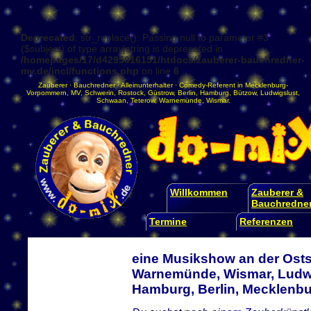
Deprecated
: str_replace(): Passing null to parameter #3
($subject) of type array|string is deprecated in
/homepages/17/d4295016151/htdocs/zauberer-bauchredner-
mv.de/incl/functions.php
on line
6
Zauberer
·
Bauchredner
·
Alleinunterhalter
·
Comedy-Referent
in
Mecklenburg-
Vorpommern
,
MV
,
Schwerin
,
Rostock
,
Güstrow
,
Berlin
,
Hamburg
,
Bützow
,
Ludwigslust
,
Schwaan
,
Teterow
,
Warnemünde
,
Wismar
.
Willkommen
Zauberer &
Bauchredne
Termine
Referenzen
eine Musikshow an der Osts
Warnemünde, Wismar, Ludwi
Hamburg, Berlin, Mecklen