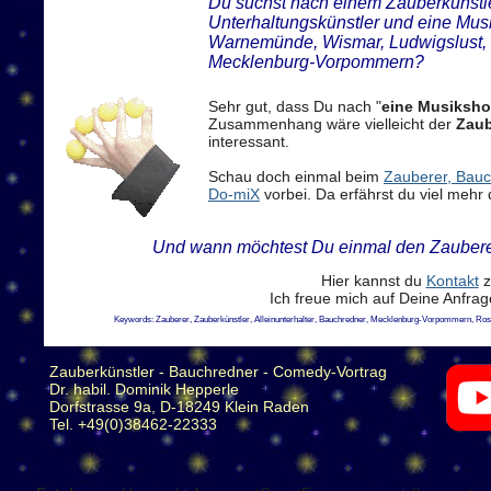
Du suchst nach einem Zauberkünstler
Unterhaltungskünstler und eine Mus
Warnemünde, Wismar, Ludwigslust, 
Mecklenburg-Vorpommern?
Sehr gut, dass Du nach "
eine Musiksho
Zusammenhang wäre vielleicht der
Zaub
interessant.
Schau doch einmal beim
Zauberer, Bauch
Do-miX
vorbei. Da erfährst du viel mehr 
Und wann möchtest Du einmal den Zaubere
Hier kannst du
Kontakt
z
Ich freue mich auf Deine Anfra
Keywords: Zauberer, Zauberkünstler, Alleinunterhalter, Bauchredner, Mecklenburg-Vorpommern, Ro
Zauberkünstler - Bauchredner - Comedy-Vortrag
Dr. habil. Dominik Hepperle
Dorfstrasse 9a, D-18249 Klein Raden
Tel. +49(0)38462-22333