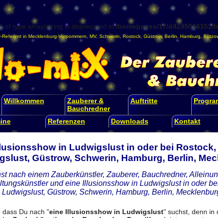
) of type array|string is deprecated in
/homepages/17/d4295016151/ht
-Referent
in
Mecklenburg-Vorpommern
,
MV
,
Schwerin
,
Rostock
,
Güstrow
,
Berlin
,
Hamburg
,
Bützo
Willkommen
Zauberer &
Auftritte
Progr
Bauchredner
ine
Referenzen
Downloads
Kontakt
Illusionsshow in Ludwigslust in oder bei Rostoc
gslust, Güstrow, Schwerin, Hamburg, Berlin, M
st nach einem Zauberkünstler, Zauberer, Bauchredner, Alleinunt
ltungskünstler und eine Illusionsshow in Ludwigslust in oder 
 Ludwigslust, Güstrow, Schwerin, Hamburg, Berlin, Mecklenb
, dass Du nach "
eine Illusionsshow in Ludwigslust
" suchst, denn 