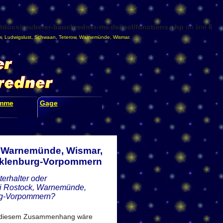
docs/zauberer-bauchredner-mv.de/incl/functions.php
on line
6
w
,
Ludwigslust
,
Schwaan
,
Teterow
,
Warnemünde
,
Wismar
.
amme
Gage
k, Warnemünde, Wismar,
ecklenburg-Vorpommern
erhalter oder
bei Rostock, Warnemünde,
urg-Vorpommern?
in diesem Zusammenhang wäre