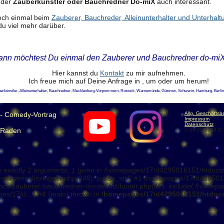
t der
Zauberkünstler oder Bauchredner Do-miX
auch interessant.
och einmal beim
Zauberer, Bauchreder, Alleinunterhalter und Unterhal
du viel mehr darüber.
nn möchtest Du einmal den Zauberer und Bauchredner do-miX
Hier kannst du
Kontakt
zu mir aufnehmen.
Ich freue mich auf Deine Anfrage in , um oder um herum!
erkünstler, Alleinunterhalter, Bauchredner, Mecklenburg-Vorpommern, Rostock, Warnemünde, Güstrow, Schwerin, Hamburg, Berlin, 
 - Comedy-Vortrag
Allg. Geschäfts
Impressum
Datenschutz
n Raden
© 08.08.2026 D.
s exactly 2 arguments, 1 given in /homepages/17/d4295016151/htdocs/
.de/incl/sxlogger.php(248): parse_str() #1 /homepages/17/d4295016
s/zauberer-bauchredner-mv.de/incl/footer.php(46): include('/homepa
es/17/d...') #4 {main} thrown in
/homepages/17/d4295016151/htdocs