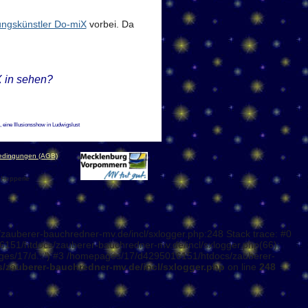
tungskünstler Do-miX
vorbei. Da
 in sehen?
eine Illusionsshow in Ludwigslust
bedingungen (AGB)
 Hepperle
zauberer-bauchredner-mv.de/incl/sxlogger.php:248 Stack trace: #0
151/htdocs/zauberer-bauchredner-mv.de/incl/sxlogger.php(66):
ges/17/d...') #3 /homepages/17/d4295016151/htdocs/zauberer-
/zauberer-bauchredner-mv.de/incl/sxlogger.php
on line
248