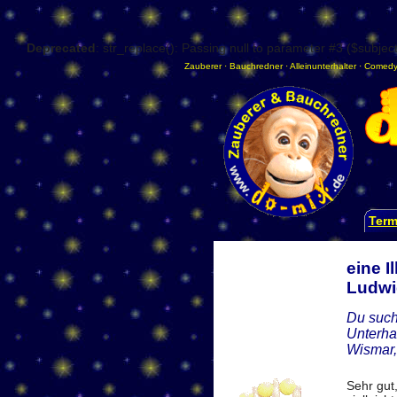
Deprecated
: str_replace(): Passing null to parameter #3 ($subject
Zauberer
·
Bauchredner
·
Alleinunterhalter
·
Comedy
Term
eine 
Ludwi
Du such
Unterha
Wismar,
Sehr gut