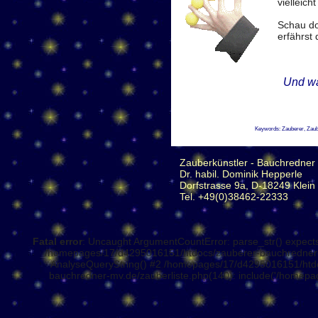
vielleich
Schau d
erfährst 
Und wa
Keywords: Zauberer, Zaub
Zauberkünstler - Bauchredner
Dr. habil. Dominik Hepperle
Dorfstrasse 9a, D-18249 Klei
Tel. +49(0)38462-22333
Fatal error
: Uncaught ArgumentCountError: parse_str() expect
/homepages/17/d4295016151/htdocs/zauberer-bauchredner-mv
AnalyseQueryString() #2 /homepages/17/d4295016151/htdoc
bauchredner-mv.de/zauberliste.php(140): include('/homepag