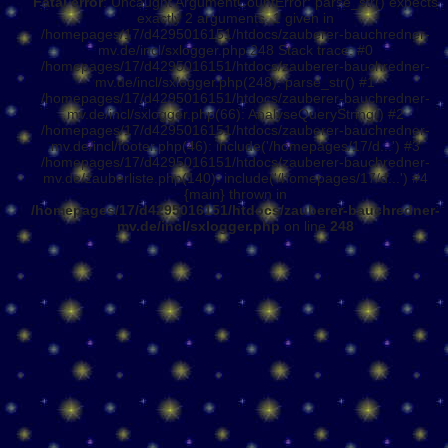
Fatal error
: Uncaught ArgumentCountError: parse_str() expects
exactly 2 arguments, 1 given in
/homepages/17/d4295016151/htdocs/zauberer-bauchredner-
mv.de/incl/sxlogger.php:248 Stack trace: #0
/homepages/17/d4295016151/htdocs/zauberer-bauchredner-
mv.de/incl/sxlogger.php(248): parse_str() #1
/homepages/17/d4295016151/htdocs/zauberer-bauchredner-
mv.de/incl/sxlogger.php(66): AnalyseQueryString() #2
/homepages/17/d4295016151/htdocs/zauberer-bauchredner-
mv.de/incl/footer.php(46): include('/homepages/17/d...') #3
/homepages/17/d4295016151/htdocs/zauberer-bauchredner-
mv.de/zauberliste.php(140): include('/homepages/17/d...') #4
{main} thrown in
/homepages/17/d4295016151/htdocs/zauberer-bauchredner-
mv.de/incl/sxlogger.php
on line
248