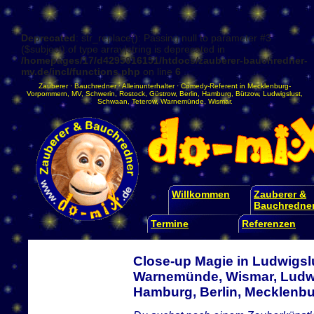
Deprecated
: str_replace(): Passing null to parameter #3
($subject) of type array|string is deprecated in
/homepages/17/d4295016151/htdocs/zauberer-bauchredner-
mv.de/incl/functions.php
on line
6
Zauberer
·
Bauchredner
·
Alleinunterhalter
·
Comedy-Referent
in
Mecklenburg-
Vorpommern
,
MV
,
Schwerin
,
Rostock
,
Güstrow
,
Berlin
,
Hamburg
,
Bützow
,
Ludwigslust
,
Schwaan
,
Teterow
,
Warnemünde
,
Wismar
.
Willkommen
Zauberer &
Bauchredne
Termine
Referenzen
Close-up Magie in Ludwigslu
Warnemünde, Wismar, Ludwi
Hamburg, Berlin, Mecklen