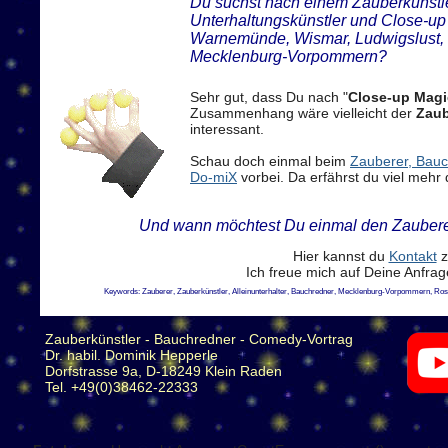
Du suchst nach einem Zauberkünstler
Unterhaltungskünstler und Close-up 
Warnemünde, Wismar, Ludwigslust, 
Mecklenburg-Vorpommern?
Sehr gut, dass Du nach "
Close-up Magi
Zusammenhang wäre vielleicht der
Zaub
interessant.
Schau doch einmal beim
Zauberer, Bauch
Do-miX
vorbei. Da erfährst du viel mehr 
Und wann möchtest Du einmal den Zaubere
Hier kannst du
Kontakt
z
Ich freue mich auf Deine Anfra
Keywords: Zauberer, Zauberkünstler, Alleinunterhalter, Bauchredner, Mecklenburg-Vorpommern, Ros
Zauberkünstler - Bauchredner - Comedy-Vortrag
Dr. habil. Dominik Hepperle
Dorfstrasse 9a, D-18249 Klein Raden
Tel. +49(0)38462-22333