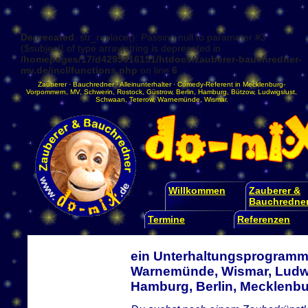
Deprecated
: str_replace(): Passing null to parameter #3
($subject) of type array|string is deprecated in
/homepages/17/d4295016151/htdocs/zauberer-bauchredner-
mv.de/incl/functions.php
on line
6
Zauberer
·
Bauchredner
·
Alleinunterhalter
·
Comedy-Referent
in
Mecklenburg-
Vorpommern
,
MV
,
Schwerin
,
Rostock
,
Güstrow
,
Berlin
,
Hamburg
,
Bützow
,
Ludwigslust
,
Schwaan
,
Teterow
,
Warnemünde
,
Wismar
.
Willkommen
Zauberer &
Bauchredne
Termine
Referenzen
ein Unterhaltungsprogramm 
Warnemünde, Wismar, Ludwi
Hamburg, Berlin, Mecklen