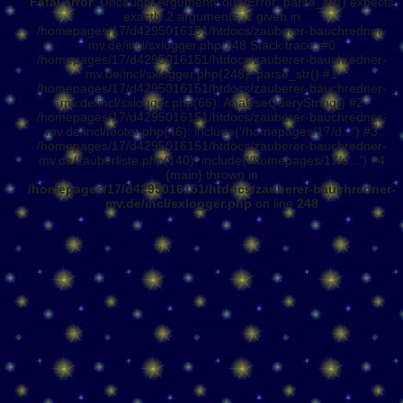
Fatal error
: Uncaught ArgumentCountError: parse_str() expects
exactly 2 arguments, 1 given in
/homepages/17/d4295016151/htdocs/zauberer-bauchredner-
mv.de/incl/sxlogger.php:248 Stack trace: #0
/homepages/17/d4295016151/htdocs/zauberer-bauchredner-
mv.de/incl/sxlogger.php(248): parse_str() #1
/homepages/17/d4295016151/htdocs/zauberer-bauchredner-
mv.de/incl/sxlogger.php(66): AnalyseQueryString() #2
/homepages/17/d4295016151/htdocs/zauberer-bauchredner-
mv.de/incl/footer.php(46): include('/homepages/17/d...') #3
/homepages/17/d4295016151/htdocs/zauberer-bauchredner-
mv.de/zauberliste.php(140): include('/homepages/17/d...') #4
{main} thrown in
/homepages/17/d4295016151/htdocs/zauberer-bauchredner-
mv.de/incl/sxlogger.php
on line
248