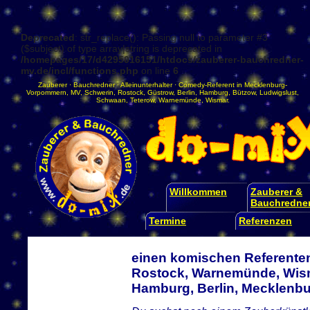
Deprecated
: str_replace(): Passing null to parameter #3
($subject) of type array|string is deprecated in
/homepages/17/d4295016151/htdocs/zauberer-bauchredner-
mv.de/incl/functions.php
on line
6
Zauberer
·
Bauchredner
·
Alleinunterhalter
·
Comedy-Referent
in
Mecklenburg-
Vorpommern
,
MV
,
Schwerin
,
Rostock
,
Güstrow
,
Berlin
,
Hamburg
,
Bützow
,
Ludwigslust
,
Schwaan
,
Teterow
,
Warnemünde
,
Wismar
.
Willkommen
Zauberer &
Bauchredne
Termine
Referenzen
einen komischen Referenten
Rostock, Warnemünde, Wism
Hamburg, Berlin, Mecklen