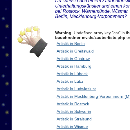
Du suchst nach einem Zauberkünstler
Unterhaltungskünstler und einen ko
bei Rostock, Warnemünde, Wismar, 
Berlin, Mecklenburg-Vorpommern?
Warning
: Undefined array key "cat" in
/
bauchredner-mv.de/zauberliste.php
on
Artistik in Berlin
Artistik in Greifswald
Artistik in Güstrow
Artistik in Hamburg
Artistik in Lübeck
Artistik in Lübz
Artistik in Ludwigslust
Artistik in Mecklenburg-Vorpommern (M
Artistik in Rostock
Artistik in Schwerin
Artistik in Stralsund
Artistik in Wismar