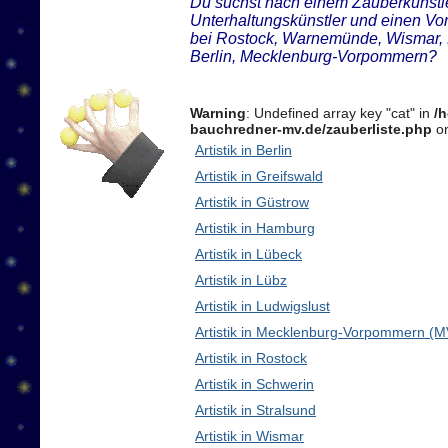
Du suchst nach einem Zauberkünstler
Unterhaltungskünstler und einen Vo
bei Rostock, Warnemünde, Wismar, 
Berlin, Mecklenburg-Vorpommern?
Warning
: Undefined array key "cat" in
/
bauchredner-mv.de/zauberliste.php
on
Artistik in Berlin
Artistik in Greifswald
Artistik in Güstrow
Artistik in Hamburg
Artistik in Lübeck
Artistik in Lübz
Artistik in Ludwigslust
Artistik in Mecklenburg-Vorpommern (M
Artistik in Rostock
Artistik in Schwerin
Artistik in Stralsund
Artistik in Wismar