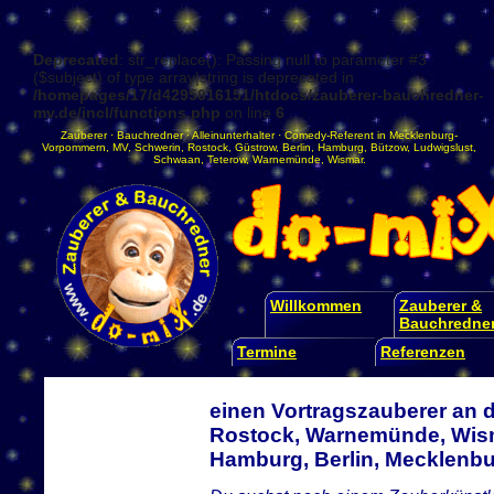
Deprecated
: str_replace(): Passing null to parameter #3
($subject) of type array|string is deprecated in
/homepages/17/d4295016151/htdocs/zauberer-bauchredner-
mv.de/incl/functions.php
on line
6
Zauberer
·
Bauchredner
·
Alleinunterhalter
·
Comedy-Referent
in
Mecklenburg-
Vorpommern
,
MV
,
Schwerin
,
Rostock
,
Güstrow
,
Berlin
,
Hamburg
,
Bützow
,
Ludwigslust
,
Schwaan
,
Teterow
,
Warnemünde
,
Wismar
.
Willkommen
Zauberer &
Bauchredne
Termine
Referenzen
einen Vortragszauberer an d
Rostock, Warnemünde, Wism
Hamburg, Berlin, Mecklen