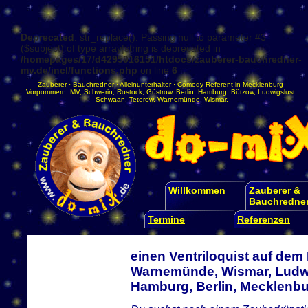
Deprecated
: str_replace(): Passing null to parameter #3
($subject) of type array|string is deprecated in
/homepages/17/d4295016151/htdocs/zauberer-bauchredner-
mv.de/incl/functions.php
on line
6
Zauberer
·
Bauchredner
·
Alleinunterhalter
·
Comedy-Referent
in
Mecklenburg-
Vorpommern
,
MV
,
Schwerin
,
Rostock
,
Güstrow
,
Berlin
,
Hamburg
,
Bützow
,
Ludwigslust
,
Schwaan
,
Teterow
,
Warnemünde
,
Wismar
.
Willkommen
Zauberer &
Bauchredne
Termine
Referenzen
einen Ventriloquist auf dem
Warnemünde, Wismar, Ludwi
Hamburg, Berlin, Mecklen