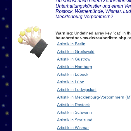
Du suchst nach einem Zauberkünstler
Unterhaltungskünstler und einen Ven
Rostock, Warnemünde, Wismar, Ludw
Mecklenburg-Vorpommern?
Warning
: Undefined array key "cat" in
/
bauchredner-mv.de/zauberliste.php
on
Artistik in Berlin
Artistik in Greifswald
Artistik in Güstrow
Artistik in Hamburg
Artistik in Lübeck
Artistik in Lübz
Artistik in Ludwigslust
Artistik in Mecklenburg-Vorpommern (M
Artistik in Rostock
Artistik in Schwerin
Artistik in Stralsund
Artistik in Wismar