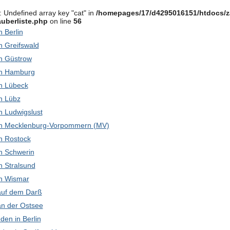
: Undefined array key "cat" in
/homepages/17/d4295016151/htdocs/z
uberliste.php
on line
56
in Berlin
in Greifswald
 in Güstrow
 in Hamburg
 in Lübeck
in Lübz
 in Ludwigslust
k in Mecklenburg-Vorpommern (MV)
 in Rostock
 in Schwerin
in Stralsund
 in Wismar
 auf dem Darß
 an der Ostsee
den in Berlin