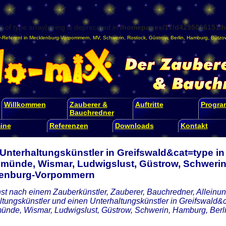
) of type array|string is deprecated in
/homepages/17/d4295016151/ht
-Referent
in
Mecklenburg-Vorpommern
,
MV
,
Schwerin
,
Rostock
,
Güstrow
,
Berlin
,
Hamburg
,
Bützo
Willkommen
Zauberer &
Auftritte
Progr
Bauchredner
ine
Referenzen
Downloads
Kontakt
Unterhaltungskünstler in Greifswald&cat=type in
münde, Wismar, Ludwigslust, Güstrow, Schwerin,
enburg-Vorpommern
st nach einem Zauberkünstler, Zauberer, Bauchredner, Alleinunt
ltungskünstler und einen Unterhaltungskünstler in Greifswald&c
nde, Wismar, Ludwigslust, Güstrow, Schwerin, Hamburg, Ber