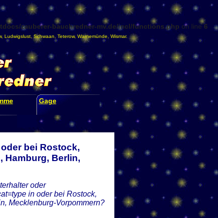
docs/zauberer-bauchredner-mv.de/incl/functions.php
on line
6
w
,
Ludwigslust
,
Schwaan
,
Teterow
,
Warnemünde
,
Wismar
.
amme
Gage
 oder bei Rostock,
 Hamburg, Berlin,
erhalter oder
at=type in oder bei Rostock,
lin, Mecklenburg-Vorpommern?