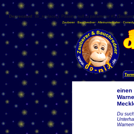
Deprecated
: str_replace(): Passing null to parameter #3 ($subject
Zauberer
·
Bauchredner
·
Alleinunterhalter
·
Comedy
Term
einen 
Warne
Meckl
Du such
Unterha
Warnemü