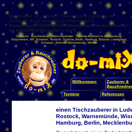
Deprecated
: str_replace(): Passing null to parameter #3
($subject) of type array|string is deprecated in
/homepages/17/d4295016151/htdocs/zauberer-bauchredner-
mv.de/incl/functions.php
on line
6
Zauberer
·
Bauchredner
·
Alleinunterhalter
·
Comedy-Referent
in
Mecklenburg-
Vorpommern
,
MV
,
Schwerin
,
Rostock
,
Güstrow
,
Berlin
,
Hamburg
,
Bützow
,
Ludwigslust
,
Schwaan
,
Teterow
,
Warnemünde
,
Wismar
.
Willkommen
Zauberer &
Bauchredne
Termine
Referenzen
einen Tischzauberer in Ludw
Rostock, Warnemünde, Wism
Hamburg, Berlin, Mecklen