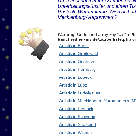
Du suchst nach einem Zauberkünstler
Unterhaltungskünstler und einen Tis
Rostock, Warnemünde, Wismar, Ludw
Mecklenburg-Vorpommern?
Warning
: Undefined array key "cat" in
/
bauchredner-mv.de/zauberliste.php
on
Artistik in Berlin
Artistik in Greifswald
Artistik in Güstrow
Artistik in Hamburg
Artistik in Lübeck
Artistik in Lübz
Artistik in Ludwigslust
Artistik in Mecklenburg-Vorpommern (M
Artistik in Rostock
Artistik in Schwerin
Artistik in Stralsund
Artistik in Wismar