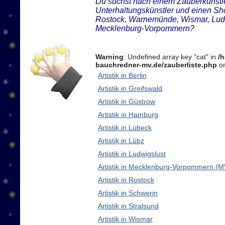
Du suchst nach einem Zauberkünstler
Unterhaltungskünstler und einen Sh
Rostock, Warnemünde, Wismar, Ludw
Mecklenburg-Vorpommern?
Warning
: Undefined array key "cat" in
/
bauchredner-mv.de/zauberliste.php
on
Artistik in Berlin
Artistik in Greifswald
Artistik in Güstrow
Artistik in Hamburg
Artistik in Lübeck
Artistik in Lübz
Artistik in Ludwigslust
Artistik in Mecklenburg-Vorpommern (M
Artistik in Rostock
Artistik in Schwerin
Artistik in Stralsund
Artistik in Wismar