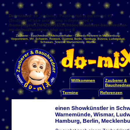
Deprecated
: str_replace(): Passing null to parameter #3
($subject) of type array|string is deprecated in
/homepages/17/d4295016151/htdocs/zauberer-bauchredner-
mv.de/incl/functions.php
on line
6
Zauberer
·
Bauchredner
·
Alleinunterhalter
·
Comedy-Referent
in
Mecklenburg-
Vorpommern
,
MV
,
Schwerin
,
Rostock
,
Güstrow
,
Berlin
,
Hamburg
,
Bützow
,
Ludwigslust
,
Schwaan
,
Teterow
,
Warnemünde
,
Wismar
.
Willkommen
Zauberer &
Bauchredne
Termine
Referenzen
einen Showkünstler in Schw
Warnemünde, Wismar, Ludwi
Hamburg, Berlin, Mecklen