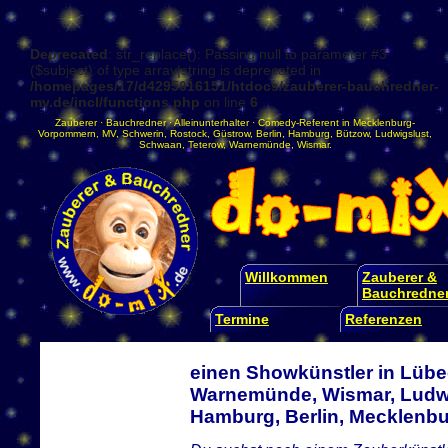
Deprecated
: str_replace(): Passing null to parameter #3
($subject) of type array|string is deprecated in
/homepages/17/d4295016151/htdocs/zauberer-bauchredner-
mv.de/incl/functions.php
on line
6
Zauberer
·
Bauchredner
·
Alleinunterhalter
·
Comedy-Referent
in
Mecklenburg-
Vorpommern
,
MV
,
Schwerin
,
Rostock
,
Güstrow
,
Berlin
,
Hamburg
,
Bützow
,
Ludwigslust
,
Schwaan
,
Teterow
,
Warnemünde
,
Wismar
.
Willkommen
Zauberer &
Bauchredne
Termine
Referenzen
einen Showkünstler in Lübe
Warnemünde, Wismar, Ludwi
Hamburg, Berlin, Mecklen