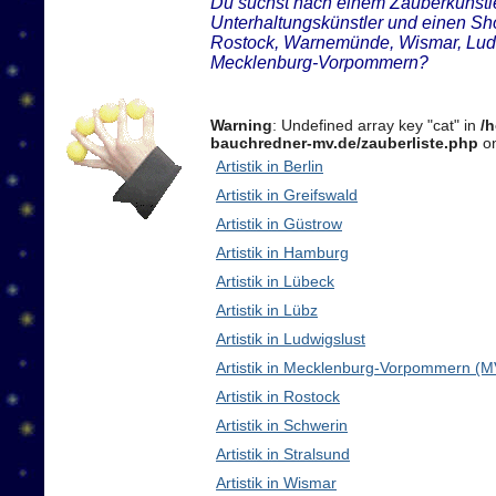
Du suchst nach einem Zauberkünstler
Unterhaltungskünstler und einen Sh
Rostock, Warnemünde, Wismar, Ludw
Mecklenburg-Vorpommern?
Warning
: Undefined array key "cat" in
/
bauchredner-mv.de/zauberliste.php
on
Artistik in Berlin
Artistik in Greifswald
Artistik in Güstrow
Artistik in Hamburg
Artistik in Lübeck
Artistik in Lübz
Artistik in Ludwigslust
Artistik in Mecklenburg-Vorpommern (M
Artistik in Rostock
Artistik in Schwerin
Artistik in Stralsund
Artistik in Wismar