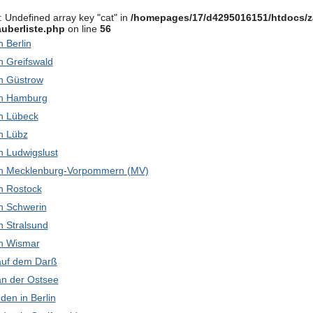
: Undefined array key "cat" in
/homepages/17/d4295016151/htdocs/z
uberliste.php
on line
56
in Berlin
in Greifswald
 in Güstrow
 in Hamburg
 in Lübeck
in Lübz
 in Ludwigslust
k in Mecklenburg-Vorpommern (MV)
 in Rostock
 in Schwerin
in Stralsund
 in Wismar
 auf dem Darß
 an der Ostsee
den in Berlin