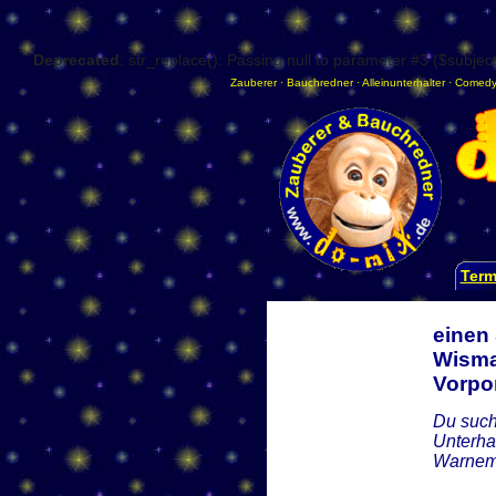
Deprecated
: str_replace(): Passing null to parameter #3 ($subject
Zauberer
·
Bauchredner
·
Alleinunterhalter
·
Comedy
Term
einen
Wisma
Vorp
Du such
Unterha
Warnemü