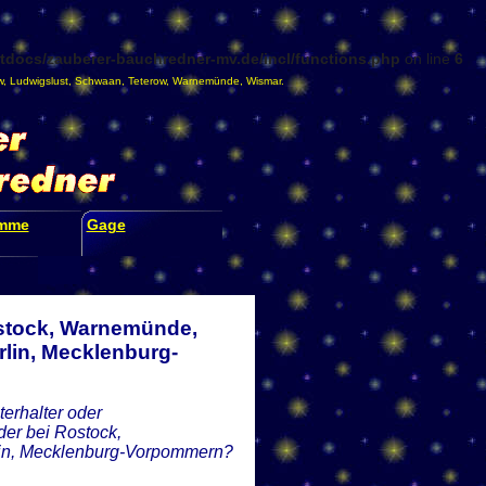
docs/zauberer-bauchredner-mv.de/incl/functions.php
on line
6
w
,
Ludwigslust
,
Schwaan
,
Teterow
,
Warnemünde
,
Wismar
.
amme
Gage
ostock, Warnemünde,
lin, Mecklenburg-
erhalter oder
der bei Rostock,
lin, Mecklenburg-Vorpommern?