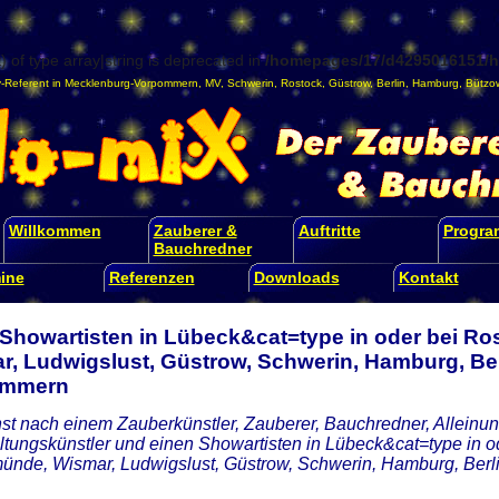
) of type array|string is deprecated in
/homepages/17/d4295016151/ht
-Referent
in
Mecklenburg-Vorpommern
,
MV
,
Schwerin
,
Rostock
,
Güstrow
,
Berlin
,
Hamburg
,
Bützo
Willkommen
Zauberer &
Auftritte
Progr
Bauchredner
ine
Referenzen
Downloads
Kontakt
 Showartisten in Lübeck&cat=type in oder bei R
r, Ludwigslust, Güstrow, Schwerin, Hamburg, Ber
ommern
st nach einem Zauberkünstler, Zauberer, Bauchredner, Alleinunt
ltungskünstler und einen Showartisten in Lübeck&cat=type in o
nde, Wismar, Ludwigslust, Güstrow, Schwerin, Hamburg, Ber