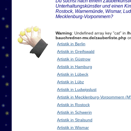
Du suchst nach einem Zauberkünstler
Unterhaltungskünstler und einen Ki
Rostock, Warnemünde, Wismar, Ludw
Mecklenburg-Vorpommern?
Warning
: Undefined array key "cat" in
/
bauchredner-mv.de/zauberliste.php
on
Artistik in Berlin
Artistik in Greifswald
Artistik in Güstrow
Artistik in Hamburg
Artistik in Lübeck
Artistik in Lübz
Artistik in Ludwigslust
Artistik in Mecklenburg-Vorpommern (M
Artistik in Rostock
Artistik in Schwerin
Artistik in Stralsund
Artistik in Wismar