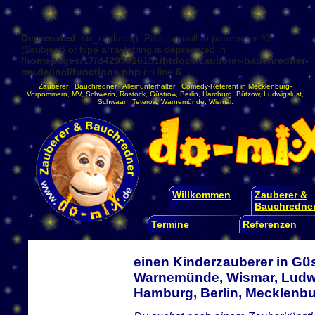
Deprecated
: str_replace(): Passing null to parameter #3
($subject) of type array|string is deprecated in
/homepages/17/d4295016151/htdocs/zauberer-bauchredner-
mv.de/incl/functions.php
on line
6
Zauberer
·
Bauchredner
·
Alleinunterhalter
·
Comedy-Referent
in
Mecklenburg-
Vorpommern
,
MV
,
Schwerin
,
Rostock
,
Güstrow
,
Berlin
,
Hamburg
,
Bützow
,
Ludwigslust
,
Schwaan
,
Teterow
,
Warnemünde
,
Wismar
.
Willkommen
Zauberer &
Bauchredne
Termine
Referenzen
einen Kinderzauberer in Gü
Warnemünde, Wismar, Ludwi
Hamburg, Berlin, Mecklen