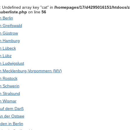
: Undefined array key "cat" in
/homepages/17/d4295016151/htdocs/z
uberliste.php
on line
56
in Berlin
in Greifswald
 in Güstrow
 in Hamburg
 in Lübeck
in Lübz
 in Ludwigslust
k in Mecklenburg-Vorpommern (MV)
 in Rostock
 in Schwerin
in Stralsund
 in Wismar
 auf dem Darß
 an der Ostsee
den in Berlin