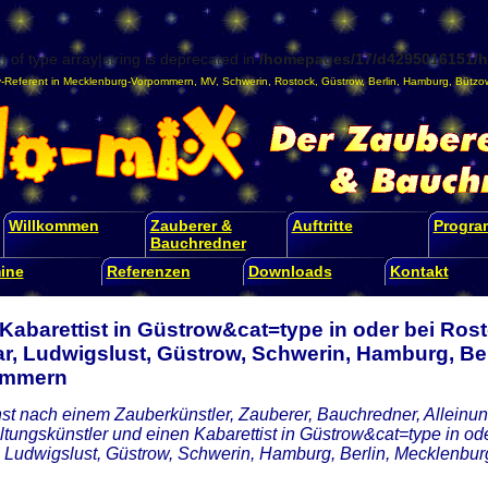
) of type array|string is deprecated in
/homepages/17/d4295016151/ht
-Referent
in
Mecklenburg-Vorpommern
,
MV
,
Schwerin
,
Rostock
,
Güstrow
,
Berlin
,
Hamburg
,
Bützo
Willkommen
Zauberer &
Auftritte
Progr
Bauchredner
ine
Referenzen
Downloads
Kontakt
 Kabarettist in Güstrow&cat=type in oder bei Ro
r, Ludwigslust, Güstrow, Schwerin, Hamburg, Ber
ommern
st nach einem Zauberkünstler, Zauberer, Bauchredner, Alleinunt
ltungskünstler und einen Kabarettist in Güstrow&cat=type in o
 Ludwigslust, Güstrow, Schwerin, Hamburg, Berlin, Mecklenb