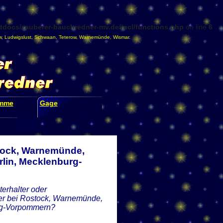
docs/zauberer-bauchredner-mv.de/incl/functions.php
on line
6
w
,
Ludwigslust
,
Schwaan
,
Teterow
,
Warnemünde
,
Wismar
.
amme
Gage
stock, Warnemünde,
lin, Mecklenburg-
erhalter oder
der bei Rostock, Warnemünde,
urg-Vorpommern?