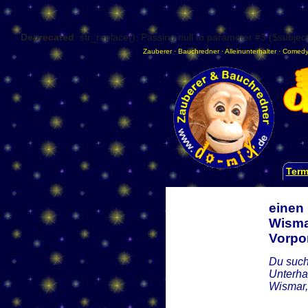
Deprecated
: str_replace(): Passing null to parameter #3 ($subject
Zauberer
·
Bauchredner
·
Alleinunterhalter
·
Comedy
Term
einen
Wisma
Vorp
Du such
Unterha
Wismar,