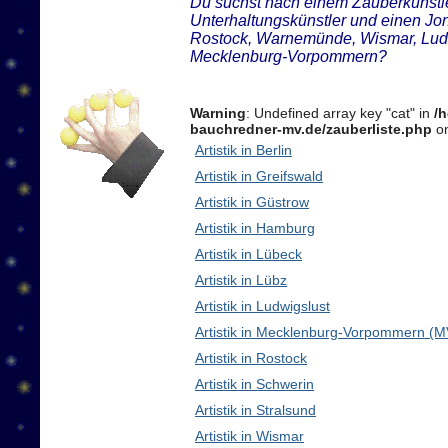
Du suchst nach einem Zauberkünstler
Unterhaltungskünstler und einen Jon
Rostock, Warnemünde, Wismar, Ludw
Mecklenburg-Vorpommern?
Warning
: Undefined array key "cat" in
/
bauchredner-mv.de/zauberliste.php
on
Artistik in Berlin
Artistik in Greifswald
Artistik in Güstrow
Artistik in Hamburg
Artistik in Lübeck
Artistik in Lübz
Artistik in Ludwigslust
Artistik in Mecklenburg-Vorpommern (M
Artistik in Rostock
Artistik in Schwerin
Artistik in Stralsund
Artistik in Wismar