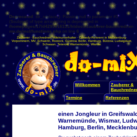
Deprecated
: str_replace(): Passing null to parameter #3
($subject) of type array|string is deprecated in
/homepages/17/d4295016151/htdocs/zauberer-bauchredner-
mv.de/incl/functions.php
on line
6
Zauberer
·
Bauchredner
·
Alleinunterhalter
·
Comedy-Referent
in
Mecklenburg-
Vorpommern
,
MV
,
Schwerin
,
Rostock
,
Güstrow
,
Berlin
,
Hamburg
,
Bützow
,
Ludwigslust
,
Schwaan
,
Teterow
,
Warnemünde
,
Wismar
.
Willkommen
Zauberer &
Bauchredne
Termine
Referenzen
einen Jongleur in Greifswal
Warnemünde, Wismar, Ludwi
Hamburg, Berlin, Mecklen