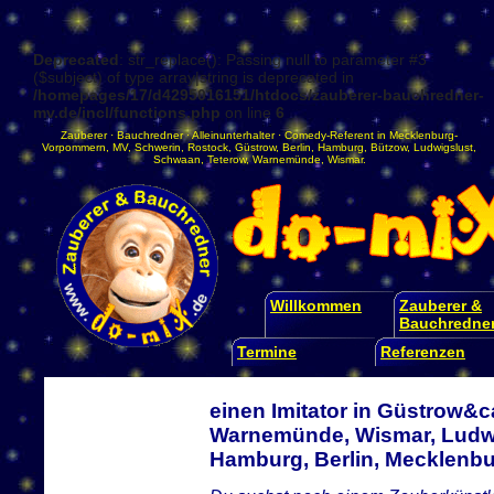
Deprecated
: str_replace(): Passing null to parameter #3
($subject) of type array|string is deprecated in
/homepages/17/d4295016151/htdocs/zauberer-bauchredner-
mv.de/incl/functions.php
on line
6
Zauberer
·
Bauchredner
·
Alleinunterhalter
·
Comedy-Referent
in
Mecklenburg-
Vorpommern
,
MV
,
Schwerin
,
Rostock
,
Güstrow
,
Berlin
,
Hamburg
,
Bützow
,
Ludwigslust
,
Schwaan
,
Teterow
,
Warnemünde
,
Wismar
.
Willkommen
Zauberer &
Bauchredne
Termine
Referenzen
einen Imitator in Güstrow&c
Warnemünde, Wismar, Ludwi
Hamburg, Berlin, Mecklen