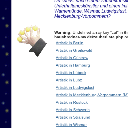
Du suchst nach einem Zauberkünstler
Unterhaltungskünstler und einen Imi
Warnemünde, Wismar, Ludwigslust, 
Mecklenburg-Vorpommern?
Warning
: Undefined array key "cat" in
/
bauchredner-mv.de/zauberliste.php
on
Artistik in Berlin
Artistik in Greifswald
Artistik in Güstrow
Artistik in Hamburg
Artistik in Lübeck
Artistik in Lübz
Artistik in Ludwigslust
Artistik in Mecklenburg-Vorpommern (M
Artistik in Rostock
Artistik in Schwerin
Artistik in Stralsund
Artistik in Wismar