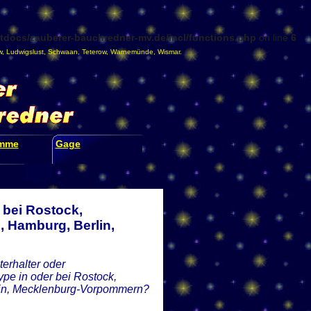
docs/zauberer-bauchredner-mv.de/incl/functions.php
on line
6
w
,
Ludwigslust
,
Schwaan
,
Teterow
,
Warnemünde
,
Wismar
.
amme
Gage
 bei Rostock,
 Hamburg, Berlin,
erhalter oder
pe in oder bei Rostock,
lin, Mecklenburg-Vorpommern?