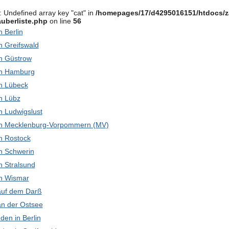
: Undefined array key "cat" in
/homepages/17/d4295016151/htdocs/z
uberliste.php
on line
56
in Berlin
in Greifswald
 in Güstrow
 in Hamburg
 in Lübeck
in Lübz
 in Ludwigslust
k in Mecklenburg-Vorpommern (MV)
 in Rostock
 in Schwerin
in Stralsund
 in Wismar
 auf dem Darß
 an der Ostsee
den in Berlin