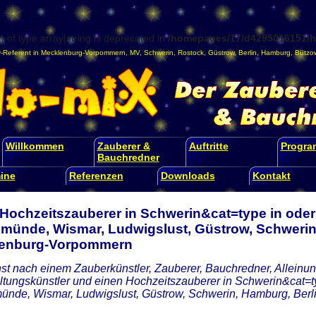
) of type array|string is deprecated in
/homepages/17/d4295016151/ht
-Referent
in
Mecklenburg-Vorpommern
,
MV
,
Schwerin
,
Rostock
,
Güstrow
,
Berlin
,
Hamburg
,
Bützo
Willkommen
Zauberer &
Auftritte
Progr
Bauchredner
ine
Referenzen
Downloads
Kontakt
 Hochzeitszauberer in Schwerin&cat=type in oder
münde, Wismar, Ludwigslust, Güstrow, Schwerin,
enburg-Vorpommern
st nach einem Zauberkünstler, Zauberer, Bauchredner, Alleinunt
ltungskünstler und einen Hochzeitszauberer in Schwerin&cat=ty
nde, Wismar, Ludwigslust, Güstrow, Schwerin, Hamburg, Ber