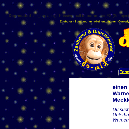
Deprecated
: str_replace(): Passing null to parameter #3 ($subject
Zauberer
·
Bauchredner
·
Alleinunterhalter
·
Comedy
Term
einen
Warne
Meckl
Du such
Unterha
Warnemü