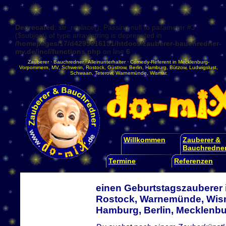
Deprecated
: str_replace(): Passing null to parameter #3
($subject) of type array|string is deprecated in
/homepages/17/d4295016151/htdocs/zauberer-bauchredner-
mv.de/incl/functions.php
on line
6
Zauberer
·
Bauchredner
·
Alleinunterhalter
·
Comedy-Referent
in
Mecklenburg-
Vorpommern
,
MV
,
Schwerin
,
Rostock
,
Güstrow
,
Berlin
,
Hamburg
,
Bützow
,
Ludwigslust
,
Schwaan
,
Teterow
,
Warnemünde
,
Wismar
.
Willkommen
Zauberer &
Bauchredne
Termine
Referenzen
einen Geburtstagszauberer 
Rostock, Warnemünde, Wism
Hamburg, Berlin, Mecklen