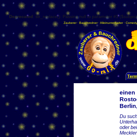
Deprecated
: str_replace(): Passing null to parameter #3 ($subject
Zauberer
·
Bauchredner
·
Alleinunterhalter
·
Comedy
Term
einen
Rosto
Berli
Du such
Unterha
oder be
Meckle