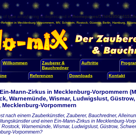
) of type array|string is deprecated in
/homepages/17/d4295016151/ht
-Referent
in
Mecklenburg-Vorpommern
,
MV
,
Schwerin
,
Rostock
,
Güstrow
,
Berlin
,
Hamburg
,
Bützo
Willkommen
Zauberer &
Auftritte
Progr
Bauchredner
ine
Referenzen
Downloads
Kontakt
 Ein-Mann-Zirkus in Mecklenburg-Vorpommern (MV
ck, Warnemünde, Wismar, Ludwigslust, Güstrow,
n, Mecklenburg-Vorpommern
st nach einem Zauberkünstler, Zauberer, Bauchredner, Alleinunt
ltungskünstler und einen Ein-Mann-Zirkus in Mecklenburg-Vor
i Rostock, Warnemünde, Wismar, Ludwigslust, Güstrow, Schweri
nburg-Vorpommern?