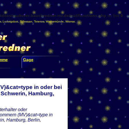
docs/zauberer-bauchredner-mv.de/incl/functions.php
on line
6
w
,
Ludwigslust
,
Schwaan
,
Teterow
,
Warnemünde
,
Wismar
.
amme
Gage
)&cat=type in oder bei
 Schwerin, Hamburg,
erhalter oder
pommern (MV)&cat=type in
n, Hamburg, Berlin,