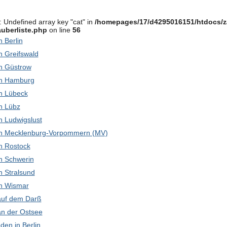
: Undefined array key "cat" in
/homepages/17/d4295016151/htdocs/z
uberliste.php
on line
56
in Berlin
in Greifswald
 in Güstrow
 in Hamburg
 in Lübeck
in Lübz
 in Ludwigslust
k in Mecklenburg-Vorpommern (MV)
 in Rostock
 in Schwerin
in Stralsund
 in Wismar
 auf dem Darß
 an der Ostsee
den in Berlin