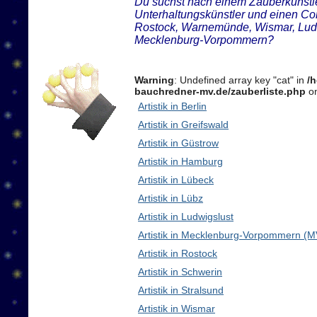
Du suchst nach einem Zauberkünstler
Unterhaltungskünstler und einen Com
Rostock, Warnemünde, Wismar, Ludw
Mecklenburg-Vorpommern?
Warning
: Undefined array key "cat" in
/
bauchredner-mv.de/zauberliste.php
on
Artistik in Berlin
Artistik in Greifswald
Artistik in Güstrow
Artistik in Hamburg
Artistik in Lübeck
Artistik in Lübz
Artistik in Ludwigslust
Artistik in Mecklenburg-Vorpommern (M
Artistik in Rostock
Artistik in Schwerin
Artistik in Stralsund
Artistik in Wismar