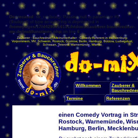
Deprecated
: str_replace(): Passing null to parameter #3
($subject) of type array|string is deprecated in
/homepages/17/d4295016151/htdocs/zauberer-bauchredner-
mv.de/incl/functions.php
on line
6
Zauberer
·
Bauchredner
·
Alleinunterhalter
·
Comedy-Referent
in
Mecklenburg-
Vorpommern
,
MV
,
Schwerin
,
Rostock
,
Güstrow
,
Berlin
,
Hamburg
,
Bützow
,
Ludwigslust
,
Schwaan
,
Teterow
,
Warnemünde
,
Wismar
.
Willkommen
Zauberer &
Bauchredne
Termine
Referenzen
einen Comedy Vortrag in Str
Rostock, Warnemünde, Wism
Hamburg, Berlin, Mecklen