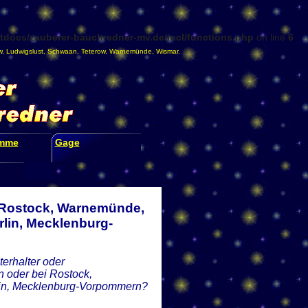
docs/zauberer-bauchredner-mv.de/incl/functions.php
on line
6
w
,
Ludwigslust
,
Schwaan
,
Teterow
,
Warnemünde
,
Wismar
.
amme
Gage
i Rostock, Warnemünde,
lin, Mecklenburg-
erhalter oder
 oder bei Rostock,
lin, Mecklenburg-Vorpommern?