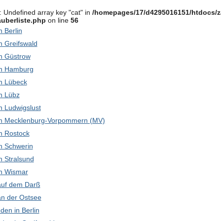
: Undefined array key "cat" in
/homepages/17/d4295016151/htdocs/z
uberliste.php
on line
56
in Berlin
in Greifswald
 in Güstrow
 in Hamburg
 in Lübeck
in Lübz
 in Ludwigslust
k in Mecklenburg-Vorpommern (MV)
 in Rostock
 in Schwerin
in Stralsund
 in Wismar
 auf dem Darß
 an der Ostsee
den in Berlin