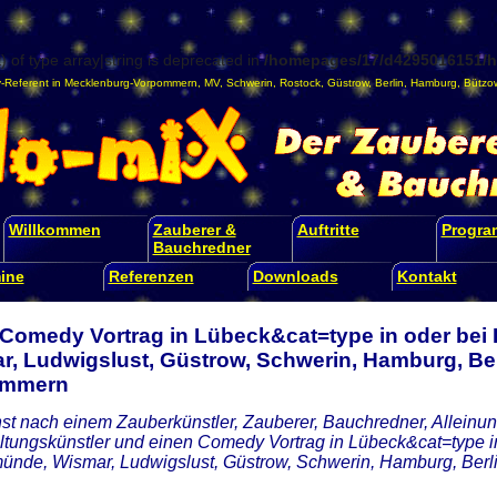
) of type array|string is deprecated in
/homepages/17/d4295016151/ht
-Referent
in
Mecklenburg-Vorpommern
,
MV
,
Schwerin
,
Rostock
,
Güstrow
,
Berlin
,
Hamburg
,
Bützo
Willkommen
Zauberer &
Auftritte
Progr
Bauchredner
ine
Referenzen
Downloads
Kontakt
 Comedy Vortrag in Lübeck&cat=type in oder be
r, Ludwigslust, Güstrow, Schwerin, Hamburg, Ber
ommern
st nach einem Zauberkünstler, Zauberer, Bauchredner, Alleinunt
ltungskünstler und einen Comedy Vortrag in Lübeck&cat=type in
nde, Wismar, Ludwigslust, Güstrow, Schwerin, Hamburg, Ber