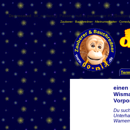
Deprecated
: str_replace(): Passing null to parameter #3 ($subject
Zauberer
·
Bauchredner
·
Alleinunterhalter
·
Comedy
Term
einen
Wisma
Vorp
Du such
Unterha
Warnemü