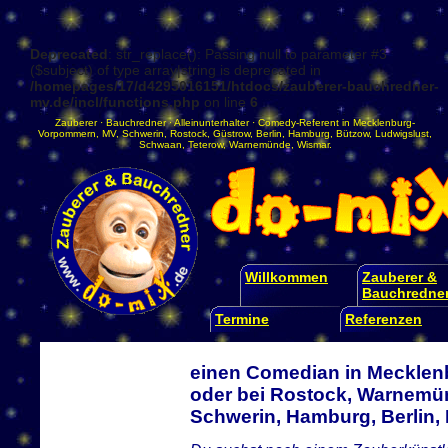
Deprecated
: str_replace(): Passing null to parameter #3
($subject) of type array|string is deprecated in
/homepages/17/d4295016151/htdocs/zauberer-bauchredner-
mv.de/incl/functions.php
on line
6
Zauberer
·
Bauchredner
·
Alleinunterhalter
·
Comedy-Referent
in
Mecklenburg-
Vorpommern
,
MV
,
Schwerin
,
Rostock
,
Güstrow
,
Berlin
,
Hamburg
,
Bützow
,
Ludwigslust
,
Schwaan
,
Teterow
,
Warnemünde
,
Wismar
.
Willkommen
Zauberer &
Bauchredne
Termine
Referenzen
einen Comedian in Mecklen
oder bei Rostock, Warnemün
Schwerin, Hamburg, Berlin