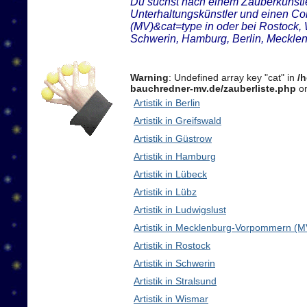
Du suchst nach einem Zauberkünstler
Unterhaltungskünstler und einen 
(MV)&cat=type in oder bei Rostock,
Schwerin, Hamburg, Berlin, Meckl
Warning
: Undefined array key "cat" in
/
bauchredner-mv.de/zauberliste.php
on
Artistik in Berlin
Artistik in Greifswald
Artistik in Güstrow
Artistik in Hamburg
Artistik in Lübeck
Artistik in Lübz
Artistik in Ludwigslust
Artistik in Mecklenburg-Vorpommern (M
Artistik in Rostock
Artistik in Schwerin
Artistik in Stralsund
Artistik in Wismar