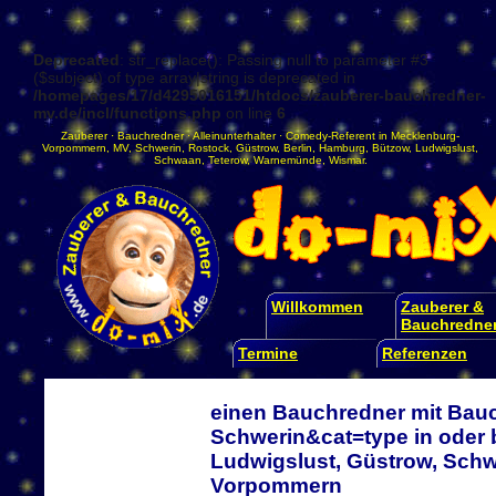
Deprecated
: str_replace(): Passing null to parameter #3
($subject) of type array|string is deprecated in
/homepages/17/d4295016151/htdocs/zauberer-bauchredner-
mv.de/incl/functions.php
on line
6
Zauberer
·
Bauchredner
·
Alleinunterhalter
·
Comedy-Referent
in
Mecklenburg-
Vorpommern
,
MV
,
Schwerin
,
Rostock
,
Güstrow
,
Berlin
,
Hamburg
,
Bützow
,
Ludwigslust
,
Schwaan
,
Teterow
,
Warnemünde
,
Wismar
.
Willkommen
Zauberer &
Bauchredne
Termine
Referenzen
einen Bauchredner mit Bau
Schwerin&cat=type in oder
Ludwigslust, Güstrow, Schw
Vorpommern