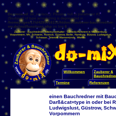
Deprecated
: str_replace(): Passing null to parameter #3
($subject) of type array|string is deprecated in
/homepages/17/d4295016151/htdocs/zauberer-bauchredner-
mv.de/incl/functions.php
on line
6
Zauberer
·
Bauchredner
·
Alleinunterhalter
·
Comedy-Referent
in
Mecklenburg-
Vorpommern
,
MV
,
Schwerin
,
Rostock
,
Güstrow
,
Berlin
,
Hamburg
,
Bützow
,
Ludwigslust
,
Schwaan
,
Teterow
,
Warnemünde
,
Wismar
.
Willkommen
Zauberer &
Bauchredne
Termine
Referenzen
einen Bauchredner mit Bau
Darß&cat=type in oder bei
Ludwigslust, Güstrow, Schw
Vorpommern