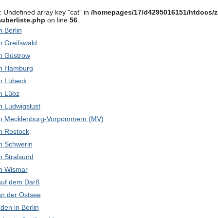
: Undefined array key "cat" in
/homepages/17/d4295016151/htdocs/z
uberliste.php
on line
56
in Berlin
in Greifswald
 in Güstrow
 in Hamburg
 in Lübeck
in Lübz
 in Ludwigslust
k in Mecklenburg-Vorpommern (MV)
 in Rostock
 in Schwerin
in Stralsund
 in Wismar
 auf dem Darß
 an der Ostsee
den in Berlin