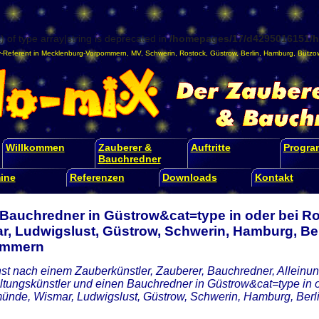
) of type array|string is deprecated in
/homepages/17/d4295016151/ht
-Referent
in
Mecklenburg-Vorpommern
,
MV
,
Schwerin
,
Rostock
,
Güstrow
,
Berlin
,
Hamburg
,
Bützo
Willkommen
Zauberer &
Auftritte
Progr
Bauchredner
ine
Referenzen
Downloads
Kontakt
 Bauchredner in Güstrow&cat=type in oder bei 
r, Ludwigslust, Güstrow, Schwerin, Hamburg, Ber
ommern
st nach einem Zauberkünstler, Zauberer, Bauchredner, Alleinunt
ltungskünstler und einen Bauchredner in Güstrow&cat=type in o
nde, Wismar, Ludwigslust, Güstrow, Schwerin, Hamburg, Ber