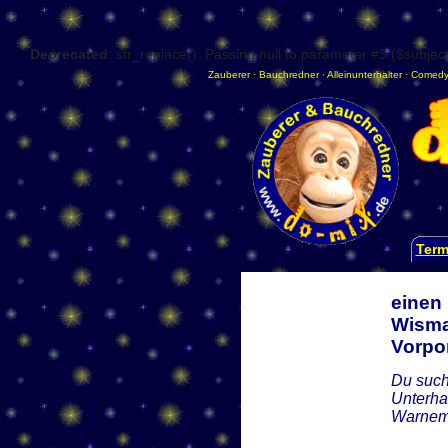
Deprecated
: str_replace(): Passing null to parameter #3 ($subject
Zauberer
·
Bauchredner
·
Alleinunterhalter
·
Comedy
Term
einen
Wisma
Vorp
Du such
Unterha
Warnemü