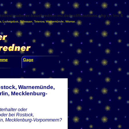
docs/zauberer-bauchredner-mv.de/incl/functions.php
on line
6
w
,
Ludwigslust
,
Schwaan
,
Teterow
,
Warnemünde
,
Wismar
.
amme
Gage
Rostock, Warnemünde,
lin, Mecklenburg-
erhalter oder
der bei Rostock,
lin, Mecklenburg-Vorpommern?