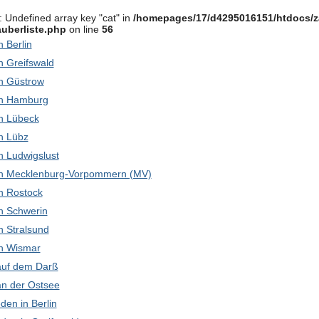
: Undefined array key "cat" in
/homepages/17/d4295016151/htdocs/z
uberliste.php
on line
56
in Berlin
in Greifswald
 in Güstrow
 in Hamburg
 in Lübeck
in Lübz
 in Ludwigslust
k in Mecklenburg-Vorpommern (MV)
 in Rostock
 in Schwerin
in Stralsund
 in Wismar
 auf dem Darß
 an der Ostsee
den in Berlin