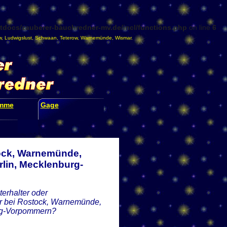
docs/zauberer-bauchredner-mv.de/incl/functions.php
on line
6
w
,
Ludwigslust
,
Schwaan
,
Teterow
,
Warnemünde
,
Wismar
.
amme
Gage
tock, Warnemünde,
lin, Mecklenburg-
erhalter oder
der bei Rostock, Warnemünde,
urg-Vorpommern?