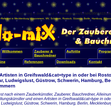
) of type array|string is deprecated in
/homepages/17/d4295016151/ht
-Referent
in
Mecklenburg-Vorpommern
,
MV
,
Schwerin
,
Rostock
,
Güstrow
,
Berlin
,
Hamburg
,
Bützo
Willkommen
Zauberer &
Auftritte
Progr
Bauchredner
ine
Referenzen
Downloads
Kontakt
Artisten in Greifswald&cat=type in oder bei Ros
r, Ludwigslust, Güstrow, Schwerin, Hamburg, Ber
ommern
st nach einem Zauberkünstler, Zauberer, Bauchredner, Alleinunt
ltungskünstler und einen Artisten in Greifswald&cat=type in o
 Ludwigslust, Güstrow, Schwerin, Hamburg, Berlin, Mecklenb