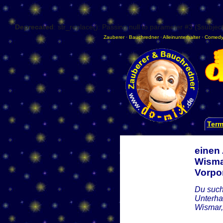
Deprecated
: str_replace(): Passing null to parameter #3 ($subject
Zauberer
·
Bauchredner
·
Alleinunterhalter
·
Comedy
Term
einen 
Wisma
Vorp
Du such
Unterha
Wismar,