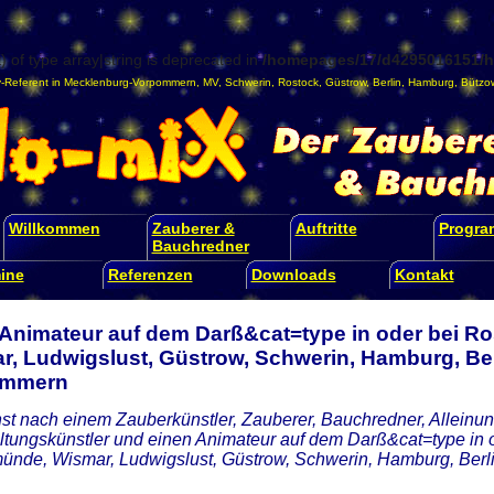
) of type array|string is deprecated in
/homepages/17/d4295016151/ht
-Referent
in
Mecklenburg-Vorpommern
,
MV
,
Schwerin
,
Rostock
,
Güstrow
,
Berlin
,
Hamburg
,
Bützo
Willkommen
Zauberer &
Auftritte
Progr
Bauchredner
ine
Referenzen
Downloads
Kontakt
 Animateur auf dem Darß&cat=type in oder bei R
r, Ludwigslust, Güstrow, Schwerin, Hamburg, Ber
ommern
st nach einem Zauberkünstler, Zauberer, Bauchredner, Alleinunt
ltungskünstler und einen Animateur auf dem Darß&cat=type in o
nde, Wismar, Ludwigslust, Güstrow, Schwerin, Hamburg, Ber