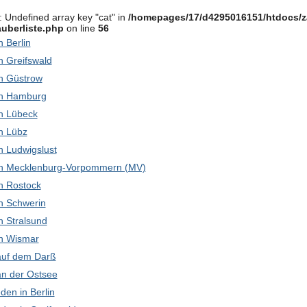
: Undefined array key "cat" in
/homepages/17/d4295016151/htdocs/z
uberliste.php
on line
56
in Berlin
in Greifswald
 in Güstrow
 in Hamburg
 in Lübeck
in Lübz
 in Ludwigslust
k in Mecklenburg-Vorpommern (MV)
 in Rostock
 in Schwerin
in Stralsund
 in Wismar
 auf dem Darß
 an der Ostsee
den in Berlin