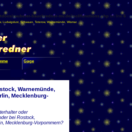
docs/zauberer-bauchredner-mv.de/incl/functions.php
on line
6
w
,
Ludwigslust
,
Schwaan
,
Teterow
,
Warnemünde
,
Wismar
.
amme
Gage
ostock, Warnemünde,
lin, Mecklenburg-
erhalter oder
der bei Rostock,
lin, Mecklenburg-Vorpommern?