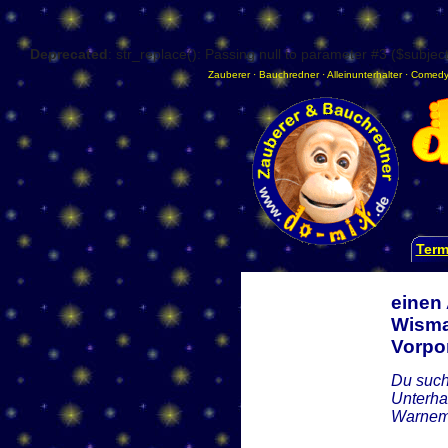
Deprecated
: str_replace(): Passing null to parameter #3 ($subject
Zauberer
·
Bauchredner
·
Alleinunterhalter
·
Comedy
Term
einen
Wisma
Vorp
Du such
Unterha
Warnemü