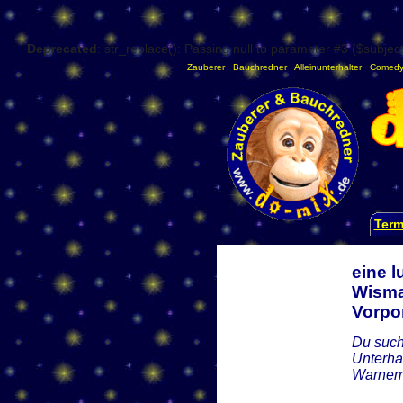
Deprecated
: str_replace(): Passing null to parameter #3 ($subject
Zauberer
·
Bauchredner
·
Alleinunterhalter
·
Comedy
Term
eine 
Wisma
Vorp
Du such
Unterha
Warnemü