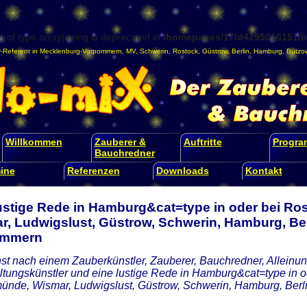
) of type array|string is deprecated in
/homepages/17/d4295016151/ht
-Referent
in
Mecklenburg-Vorpommern
,
MV
,
Schwerin
,
Rostock
,
Güstrow
,
Berlin
,
Hamburg
,
Bützo
Willkommen
Zauberer &
Auftritte
Progr
Bauchredner
ine
Referenzen
Downloads
Kontakt
lustige Rede in Hamburg&cat=type in oder bei R
r, Ludwigslust, Güstrow, Schwerin, Hamburg, Ber
ommern
st nach einem Zauberkünstler, Zauberer, Bauchredner, Alleinunt
ltungskünstler und eine lustige Rede in Hamburg&cat=type in o
nde, Wismar, Ludwigslust, Güstrow, Schwerin, Hamburg, Ber