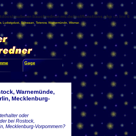
docs/zauberer-bauchredner-mv.de/incl/functions.php
on line
6
w
,
Ludwigslust
,
Schwaan
,
Teterow
,
Warnemünde
,
Wismar
.
amme
Gage
ostock, Warnemünde,
lin, Mecklenburg-
erhalter oder
der bei Rostock,
lin, Mecklenburg-Vorpommern?