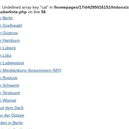
: Undefined array key "cat" in
/homepages/17/d4295016151/htdocs/z
uberliste.php
on line
56
in Berlin
in Greifswald
 in Güstrow
 in Hamburg
 in Lübeck
in Lübz
 in Ludwigslust
k in Mecklenburg-Vorpommern (MV)
 in Rostock
 in Schwerin
in Stralsund
 in Wismar
 auf dem Darß
 an der Ostsee
den in Berlin