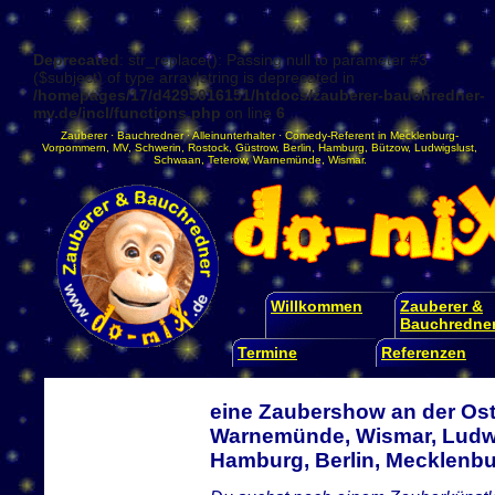
Deprecated
: str_replace(): Passing null to parameter #3
($subject) of type array|string is deprecated in
/homepages/17/d4295016151/htdocs/zauberer-bauchredner-
mv.de/incl/functions.php
on line
6
Zauberer
·
Bauchredner
·
Alleinunterhalter
·
Comedy-Referent
in
Mecklenburg-
Vorpommern
,
MV
,
Schwerin
,
Rostock
,
Güstrow
,
Berlin
,
Hamburg
,
Bützow
,
Ludwigslust
,
Schwaan
,
Teterow
,
Warnemünde
,
Wismar
.
Willkommen
Zauberer &
Bauchredne
Termine
Referenzen
eine Zaubershow an der Ost
Warnemünde, Wismar, Ludwi
Hamburg, Berlin, Mecklen