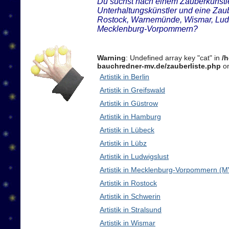
Du suchst nach einem Zauberkünstler
Unterhaltungskünstler und eine Zau
Rostock, Warnemünde, Wismar, Ludw
Mecklenburg-Vorpommern?
Warning
: Undefined array key "cat" in
/
bauchredner-mv.de/zauberliste.php
on
Artistik in Berlin
Artistik in Greifswald
Artistik in Güstrow
Artistik in Hamburg
Artistik in Lübeck
Artistik in Lübz
Artistik in Ludwigslust
Artistik in Mecklenburg-Vorpommern (M
Artistik in Rostock
Artistik in Schwerin
Artistik in Stralsund
Artistik in Wismar