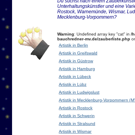
Du suchst nach einem Zauberkünstler
Unterhaltungskünstler und eine Vari
Rostock, Warnemünde, Wismar, Ludw
Mecklenburg-Vorpommern?
Warning
: Undefined array key "cat" in
/
bauchredner-mv.de/zauberliste.php
on
Artistik in Berlin
Artistik in Greifswald
Artistik in Güstrow
Artistik in Hamburg
Artistik in Lübeck
Artistik in Lübz
Artistik in Ludwigslust
Artistik in Mecklenburg-Vorpommern (M
Artistik in Rostock
Artistik in Schwerin
Artistik in Stralsund
Artistik in Wismar