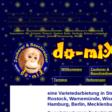
Deprecated
: str_replace(): Passing null to parameter #3
($subject) of type array|string is deprecated in
/homepages/17/d4295016151/htdocs/zauberer-bauchredner-
mv.de/incl/functions.php
on line
6
Zauberer
·
Bauchredner
·
Alleinunterhalter
·
Comedy-Referent
in
Mecklenburg-
Vorpommern
,
MV
,
Schwerin
,
Rostock
,
Güstrow
,
Berlin
,
Hamburg
,
Bützow
,
Ludwigslust
,
Schwaan
,
Teterow
,
Warnemünde
,
Wismar
.
Willkommen
Zauberer &
Bauchredne
Termine
Referenzen
eine Varietedarbietung in S
Rostock, Warnemünde, Wism
Hamburg, Berlin, Mecklen