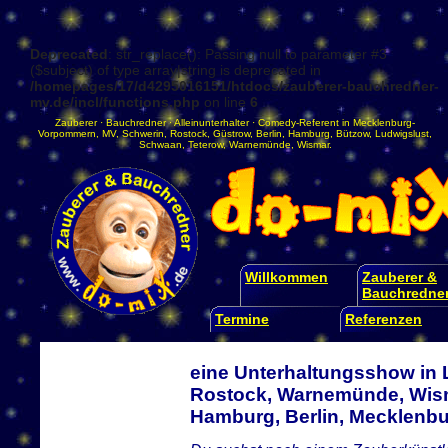
Deprecated
: str_replace(): Passing null to parameter #3
($subject) of type array|string is deprecated in
/homepages/17/d4295016151/htdocs/zauberer-bauchredner-
mv.de/incl/functions.php
on line
6
Zauberer
·
Bauchredner
·
Alleinunterhalter
·
Comedy-Referent
in
Mecklenburg-
Vorpommern
,
MV
,
Schwerin
,
Rostock
,
Güstrow
,
Berlin
,
Hamburg
,
Bützow
,
Ludwigslust
,
Schwaan
,
Teterow
,
Warnemünde
,
Wismar
.
Willkommen
Zauberer &
Bauchredne
Termine
Referenzen
eine Unterhaltungsshow in 
Rostock, Warnemünde, Wism
Hamburg, Berlin, Mecklen