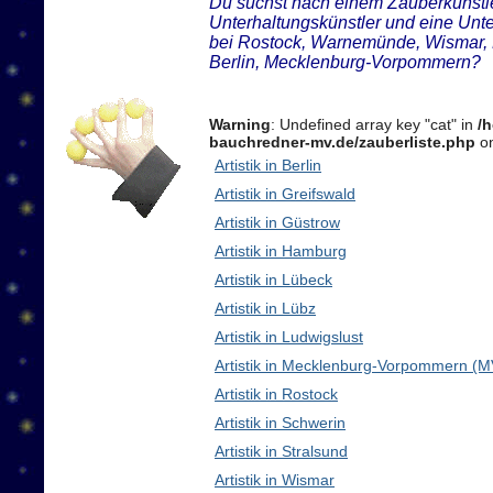
Du suchst nach einem Zauberkünstler
Unterhaltungskünstler und eine Unt
bei Rostock, Warnemünde, Wismar, 
Berlin, Mecklenburg-Vorpommern?
Warning
: Undefined array key "cat" in
/
bauchredner-mv.de/zauberliste.php
on
Artistik in Berlin
Artistik in Greifswald
Artistik in Güstrow
Artistik in Hamburg
Artistik in Lübeck
Artistik in Lübz
Artistik in Ludwigslust
Artistik in Mecklenburg-Vorpommern (M
Artistik in Rostock
Artistik in Schwerin
Artistik in Stralsund
Artistik in Wismar