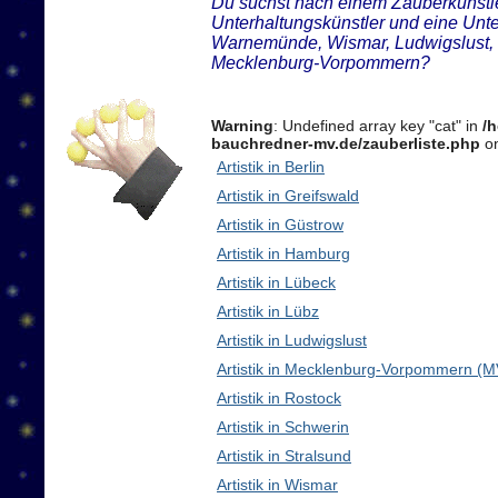
Du suchst nach einem Zauberkünstler
Unterhaltungskünstler und eine Unte
Warnemünde, Wismar, Ludwigslust, 
Mecklenburg-Vorpommern?
Warning
: Undefined array key "cat" in
/
bauchredner-mv.de/zauberliste.php
on
Artistik in Berlin
Artistik in Greifswald
Artistik in Güstrow
Artistik in Hamburg
Artistik in Lübeck
Artistik in Lübz
Artistik in Ludwigslust
Artistik in Mecklenburg-Vorpommern (M
Artistik in Rostock
Artistik in Schwerin
Artistik in Stralsund
Artistik in Wismar