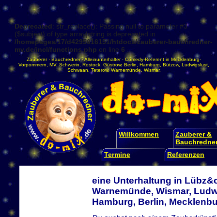
Deprecated
: str_replace(): Passing null to parameter #3
($subject) of type array|string is deprecated in
/homepages/17/d4295016151/htdocs/zauberer-bauchredner-
mv.de/incl/functions.php
on line
6
Zauberer
·
Bauchredner
·
Alleinunterhalter
·
Comedy-Referent
in
Mecklenburg-
Vorpommern
,
MV
,
Schwerin
,
Rostock
,
Güstrow
,
Berlin
,
Hamburg
,
Bützow
,
Ludwigslust
,
Schwaan
,
Teterow
,
Warnemünde
,
Wismar
.
Willkommen
Zauberer &
Bauchredne
Termine
Referenzen
eine Unterhaltung in Lübz&c
Warnemünde, Wismar, Ludwi
Hamburg, Berlin, Mecklen