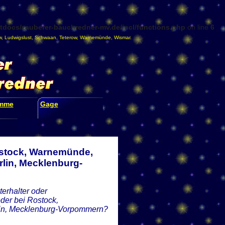
docs/zauberer-bauchredner-mv.de/incl/functions.php
on line
6
w
,
Ludwigslust
,
Schwaan
,
Teterow
,
Warnemünde
,
Wismar
.
amme
Gage
ostock, Warnemünde,
lin, Mecklenburg-
erhalter oder
der bei Rostock,
lin, Mecklenburg-Vorpommern?