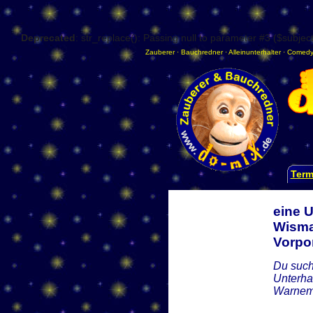
Deprecated
: str_replace(): Passing null to parameter #3 ($subject
Zauberer
·
Bauchredner
·
Alleinunterhalter
·
Comedy
Term
eine 
Wisma
Vorp
Du such
Unterha
Warnemü