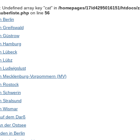
: Undefined array key "cat" in
/homepages/17/d4295016151/htdocs/z
uberliste.php
on line
56
in Berlin
in Greifswald
 in Güstrow
 in Hamburg
 in Lübeck
in Lübz
 in Ludwigslust
k in Mecklenburg-Vorpommern (MV)
 in Rostock
 in Schwerin
in Stralsund
 in Wismar
 auf dem Darß
 an der Ostsee
den in Berlin