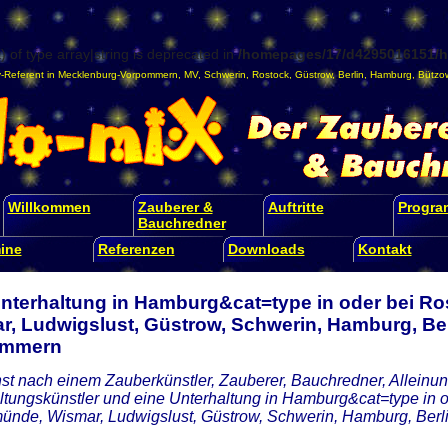
) of type array|string is deprecated in
/homepages/17/d4295016151/ht
-Referent
in
Mecklenburg-Vorpommern
,
MV
,
Schwerin
,
Rostock
,
Güstrow
,
Berlin
,
Hamburg
,
Bützo
Willkommen
Zauberer &
Auftritte
Progr
Bauchredner
ine
Referenzen
Downloads
Kontakt
Unterhaltung in Hamburg&cat=type in oder bei R
r, Ludwigslust, Güstrow, Schwerin, Hamburg, Ber
ommern
st nach einem Zauberkünstler, Zauberer, Bauchredner, Alleinunt
ltungskünstler und eine Unterhaltung in Hamburg&cat=type in o
nde, Wismar, Ludwigslust, Güstrow, Schwerin, Hamburg, Ber