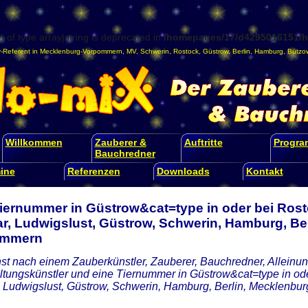
) of type array|string is deprecated in
/homepages/17/d4295016151/ht
-Referent
in
Mecklenburg-Vorpommern
,
MV
,
Schwerin
,
Rostock
,
Güstrow
,
Berlin
,
Hamburg
,
Bützo
Willkommen
Zauberer &
Auftritte
Progr
Bauchredner
ine
Referenzen
Downloads
Kontakt
Tiernummer in Güstrow&cat=type in oder bei Ros
r, Ludwigslust, Güstrow, Schwerin, Hamburg, Ber
ommern
st nach einem Zauberkünstler, Zauberer, Bauchredner, Alleinunt
ltungskünstler und eine Tiernummer in Güstrow&cat=type in o
 Ludwigslust, Güstrow, Schwerin, Hamburg, Berlin, Mecklenb