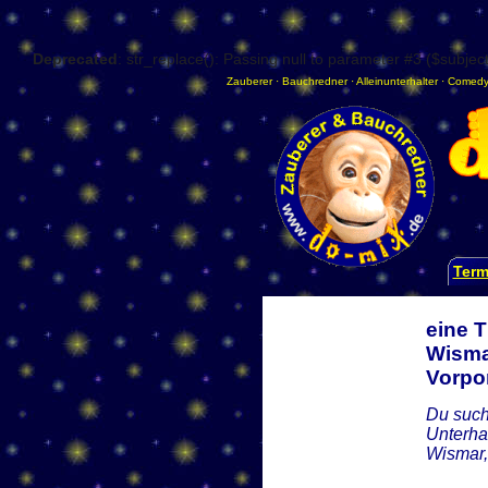
Deprecated
: str_replace(): Passing null to parameter #3 ($subject
Zauberer
·
Bauchredner
·
Alleinunterhalter
·
Comedy
Term
eine 
Wisma
Vorp
Du such
Unterha
Wismar,