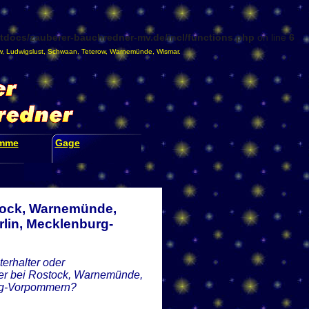
docs/zauberer-bauchredner-mv.de/incl/functions.php
on line
6
w
,
Ludwigslust
,
Schwaan
,
Teterow
,
Warnemünde
,
Wismar
.
amme
Gage
tock, Warnemünde,
lin, Mecklenburg-
erhalter oder
der bei Rostock, Warnemünde,
urg-Vorpommern?