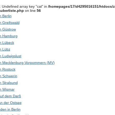
: Undefined array key "cat" in
/homepages/17/d4295016151/htdocs/z
uberliste.php
on line
56
in Berlin
in Greifswald
 in Güstrow
 in Hamburg
 in Lübeck
in Lübz
 in Ludwigslust
k in Mecklenburg-Vorpommern (MV)
 in Rostock
 in Schwerin
in Stralsund
 in Wismar
 auf dem Darß
 an der Ostsee
den in Berlin