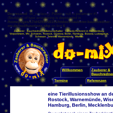
Deprecated
: str_replace(): Passing null to parameter #3
($subject) of type array|string is deprecated in
/homepages/17/d4295016151/htdocs/zauberer-bauchredner-
mv.de/incl/functions.php
on line
6
Zauberer
·
Bauchredner
·
Alleinunterhalter
·
Comedy-Referent
in
Mecklenburg-
Vorpommern
,
MV
,
Schwerin
,
Rostock
,
Güstrow
,
Berlin
,
Hamburg
,
Bützow
,
Ludwigslust
,
Schwaan
,
Teterow
,
Warnemünde
,
Wismar
.
Willkommen
Zauberer &
Bauchredne
Termine
Referenzen
eine Tierillusionsshow an d
Rostock, Warnemünde, Wism
Hamburg, Berlin, Mecklen