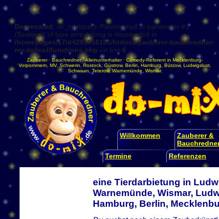
Deprecated
: str_replace(): Passing null to parameter #3
($subject) of type array|string is deprecated in
/homepages/17/d4295016151/htdocs/zauberer-bauchredner-
mv.de/incl/functions.php
on line
6
Zauberer
·
Bauchredner
·
Alleinunterhalter
·
Comedy-Referent
in
Mecklenburg-
Vorpommern
,
MV
,
Schwerin
,
Rostock
,
Güstrow
,
Berlin
,
Hamburg
,
Bützow
,
Ludwigslust
,
Schwaan
,
Teterow
,
Warnemünde
,
Wismar
.
Willkommen
Zauberer &
Bauchredne
Termine
Referenzen
eine Tierdarbietung in Ludw
Warnemünde, Wismar, Ludwi
Hamburg, Berlin, Mecklen