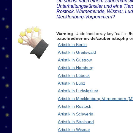
Du suchst nach einem Zauberkünstler
Unterhaltungskünstler und eine Tier
Rostock, Warnemünde, Wismar, Ludw
Mecklenburg-Vorpommern?
Warning
: Undefined array key "cat" in
/
bauchredner-mv.de/zauberliste.php
on
Artistik in Berlin
Artistik in Greifswald
Artistik in Güstrow
Artistik in Hamburg
Artistik in Lübeck
Artistik in Lübz
Artistik in Ludwigslust
Artistik in Mecklenburg-Vorpommern (M
Artistik in Rostock
Artistik in Schwerin
Artistik in Stralsund
Artistik in Wismar