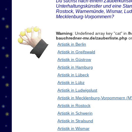
Du suchst nach einem Zauberkünstler
Unterhaltungskünstler und eine Sta
Rostock, Warnemünde, Wismar, Ludw
Mecklenburg-Vorpommern?
Warning
: Undefined array key "cat" in
/
bauchredner-mv.de/zauberliste.php
on
Artistik in Berlin
Artistik in Greifswald
Artistik in Güstrow
Artistik in Hamburg
Artistik in Lübeck
Artistik in Lübz
Artistik in Ludwigslust
Artistik in Mecklenburg-Vorpommern (M
Artistik in Rostock
Artistik in Schwerin
Artistik in Stralsund
Artistik in Wismar