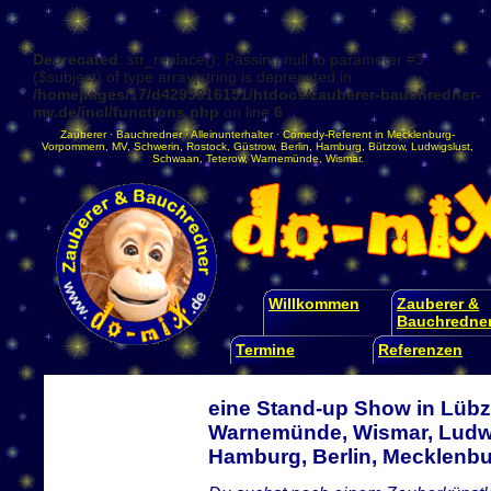
Deprecated
: str_replace(): Passing null to parameter #3
($subject) of type array|string is deprecated in
/homepages/17/d4295016151/htdocs/zauberer-bauchredner-
mv.de/incl/functions.php
on line
6
Zauberer
·
Bauchredner
·
Alleinunterhalter
·
Comedy-Referent
in
Mecklenburg-
Vorpommern
,
MV
,
Schwerin
,
Rostock
,
Güstrow
,
Berlin
,
Hamburg
,
Bützow
,
Ludwigslust
,
Schwaan
,
Teterow
,
Warnemünde
,
Wismar
.
Willkommen
Zauberer &
Bauchredne
Termine
Referenzen
eine Stand-up Show in Lübz
Warnemünde, Wismar, Ludwi
Hamburg, Berlin, Mecklen