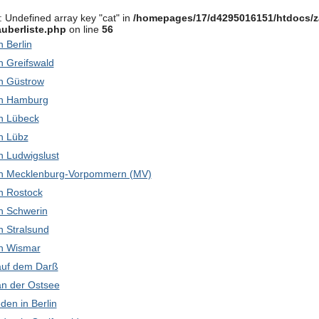
: Undefined array key "cat" in
/homepages/17/d4295016151/htdocs/z
uberliste.php
on line
56
in Berlin
in Greifswald
 in Güstrow
 in Hamburg
 in Lübeck
in Lübz
 in Ludwigslust
k in Mecklenburg-Vorpommern (MV)
 in Rostock
 in Schwerin
in Stralsund
 in Wismar
 auf dem Darß
 an der Ostsee
den in Berlin