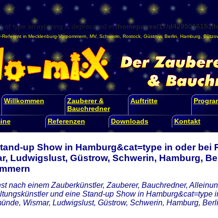
) of type array|string is deprecated in
/homepages/17/d4295016151/ht
-Referent
in
Mecklenburg-Vorpommern
,
MV
,
Schwerin
,
Rostock
,
Güstrow
,
Berlin
,
Hamburg
,
Bützo
Willkommen
Zauberer &
Auftritte
Progr
Bauchredner
ine
Referenzen
Downloads
Kontakt
Stand-up Show in Hamburg&cat=type in oder bei
r, Ludwigslust, Güstrow, Schwerin, Hamburg, Ber
ommern
st nach einem Zauberkünstler, Zauberer, Bauchredner, Alleinunt
ltungskünstler und eine Stand-up Show in Hamburg&cat=type in
nde, Wismar, Ludwigslust, Güstrow, Schwerin, Hamburg, Ber