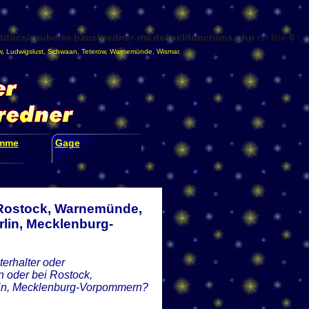
docs/zauberer-bauchredner-mv.de/incl/functions.php
on line
6
w
,
Ludwigslust
,
Schwaan
,
Teterow
,
Warnemünde
,
Wismar
.
amme
Gage
 Rostock, Warnemünde,
lin, Mecklenburg-
erhalter oder
 oder bei Rostock,
lin, Mecklenburg-Vorpommern?