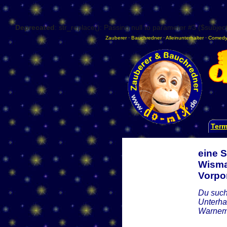
Deprecated
: str_replace(): Passing null to parameter #3 ($subject
Zauberer
·
Bauchredner
·
Alleinunterhalter
·
Comedy
Term
eine 
Wisma
Vorp
Du such
Unterha
Warnemü