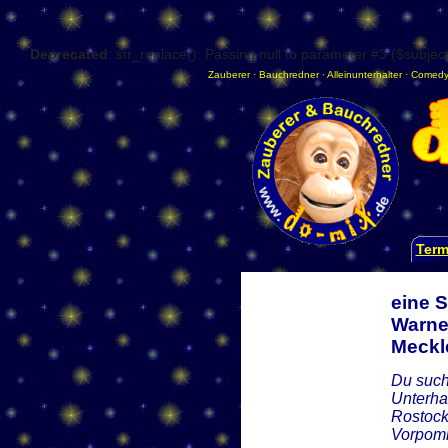
Deprecated
: str_replace(): Passing null to parameter #3 ($subject
Zauberer
·
Bauchredner
·
Alleinunterhalter
·
Comedy
Term
eine 
Warne
Meckl
Du such
Unterha
Rostock
Vorpom