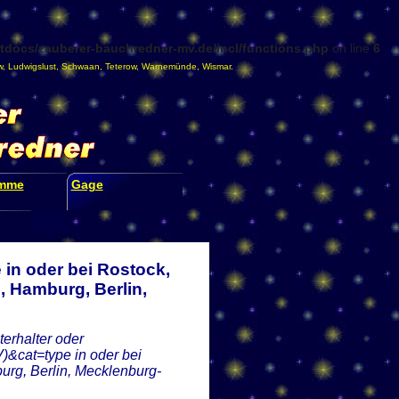
docs/zauberer-bauchredner-mv.de/incl/functions.php
on line
6
w
,
Ludwigslust
,
Schwaan
,
Teterow
,
Warnemünde
,
Wismar
.
amme
Gage
in oder bei Rostock,
 Hamburg, Berlin,
erhalter oder
&cat=type in oder bei
rg, Berlin, Mecklenburg-