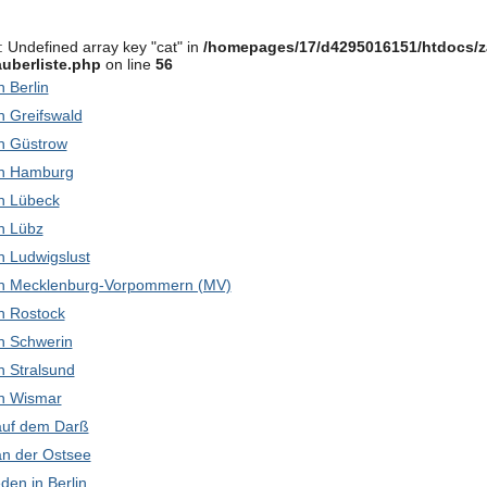
: Undefined array key "cat" in
/homepages/17/d4295016151/htdocs/z
uberliste.php
on line
56
in Berlin
in Greifswald
 in Güstrow
 in Hamburg
 in Lübeck
in Lübz
 in Ludwigslust
k in Mecklenburg-Vorpommern (MV)
 in Rostock
 in Schwerin
in Stralsund
 in Wismar
 auf dem Darß
 an der Ostsee
den in Berlin