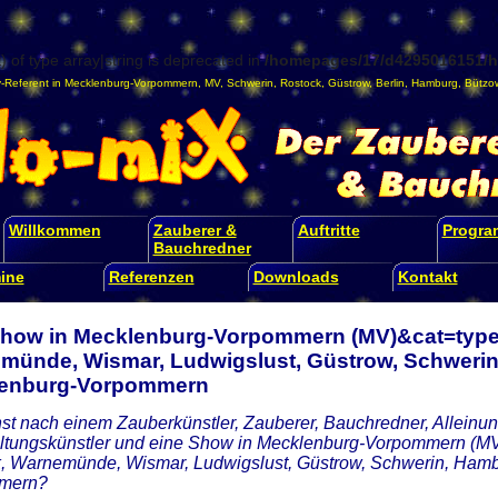
) of type array|string is deprecated in
/homepages/17/d4295016151/ht
-Referent
in
Mecklenburg-Vorpommern
,
MV
,
Schwerin
,
Rostock
,
Güstrow
,
Berlin
,
Hamburg
,
Bützo
Willkommen
Zauberer &
Auftritte
Progr
Bauchredner
ine
Referenzen
Downloads
Kontakt
Show in Mecklenburg-Vorpommern (MV)&cat=type 
münde, Wismar, Ludwigslust, Güstrow, Schwerin,
enburg-Vorpommern
st nach einem Zauberkünstler, Zauberer, Bauchredner, Alleinunt
ltungskünstler und eine Show in Mecklenburg-Vorpommern (MV)
, Warnemünde, Wismar, Ludwigslust, Güstrow, Schwerin, Hambu
mern?