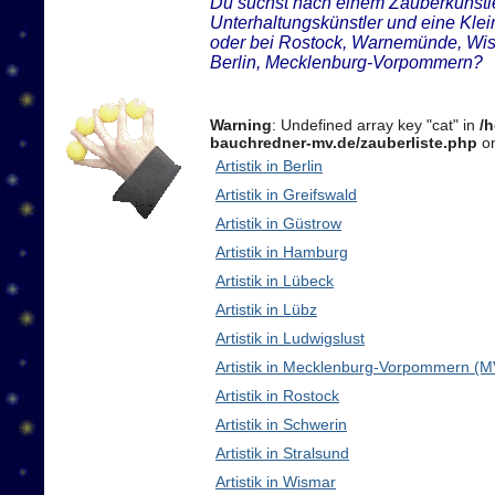
Du suchst nach einem Zauberkünstler
Unterhaltungskünstler und eine Kle
oder bei Rostock, Warnemünde, Wis
Berlin, Mecklenburg-Vorpommern?
Warning
: Undefined array key "cat" in
/
bauchredner-mv.de/zauberliste.php
on
Artistik in Berlin
Artistik in Greifswald
Artistik in Güstrow
Artistik in Hamburg
Artistik in Lübeck
Artistik in Lübz
Artistik in Ludwigslust
Artistik in Mecklenburg-Vorpommern (M
Artistik in Rostock
Artistik in Schwerin
Artistik in Stralsund
Artistik in Wismar