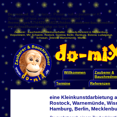
Deprecated
: str_replace(): Passing null to parameter #3
($subject) of type array|string is deprecated in
/homepages/17/d4295016151/htdocs/zauberer-bauchredner-
mv.de/incl/functions.php
on line
6
Zauberer
·
Bauchredner
·
Alleinunterhalter
·
Comedy-Referent
in
Mecklenburg-
Vorpommern
,
MV
,
Schwerin
,
Rostock
,
Güstrow
,
Berlin
,
Hamburg
,
Bützow
,
Ludwigslust
,
Schwaan
,
Teterow
,
Warnemünde
,
Wismar
.
Willkommen
Zauberer &
Bauchredne
Termine
Referenzen
eine Kleinkunstdarbietung a
Rostock, Warnemünde, Wism
Hamburg, Berlin, Mecklen