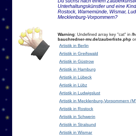
Du suchst nach einem Zauberkünstler
Unterhaltungskünstler und eine Kin
Rostock, Warnemünde, Wismar, Ludw
Mecklenburg-Vorpommern?
Warning
: Undefined array key "cat" in
/
bauchredner-mv.de/zauberliste.php
on
Artistik in Berlin
Artistik in Greifswald
Artistik in Güstrow
Artistik in Hamburg
Artistik in Lübeck
Artistik in Lübz
Artistik in Ludwigslust
Artistik in Mecklenburg-Vorpommern (M
Artistik in Rostock
Artistik in Schwerin
Artistik in Stralsund
Artistik in Wismar