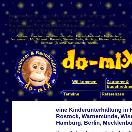
Deprecated
: str_replace(): Passing null to parameter #3
($subject) of type array|string is deprecated in
/homepages/17/d4295016151/htdocs/zauberer-bauchredner-
mv.de/incl/functions.php
on line
6
Zauberer
·
Bauchredner
·
Alleinunterhalter
·
Comedy-Referent
in
Mecklenburg-
Vorpommern
,
MV
,
Schwerin
,
Rostock
,
Güstrow
,
Berlin
,
Hamburg
,
Bützow
,
Ludwigslust
,
Schwaan
,
Teterow
,
Warnemünde
,
Wismar
.
Willkommen
Zauberer &
Bauchredne
Termine
Referenzen
eine Kinderunterhaltung in
Rostock, Warnemünde, Wism
Hamburg, Berlin, Mecklen