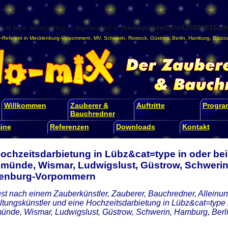
) of type array|string is deprecated in
/homepages/17/d4295016151/ht
-Referent
in
Mecklenburg-Vorpommern
,
MV
,
Schwerin
,
Rostock
,
Güstrow
,
Berlin
,
Hamburg
,
Bützo
Willkommen
Zauberer &
Auftritte
Progr
Bauchredner
ine
Referenzen
Downloads
Kontakt
ochzeitsdarbietung in Lübz&cat=type in oder bei
münde, Wismar, Ludwigslust, Güstrow, Schwerin,
enburg-Vorpommern
st nach einem Zauberkünstler, Zauberer, Bauchredner, Alleinunt
ltungskünstler und eine Hochzeitsdarbietung in Lübz&cat=type 
nde, Wismar, Ludwigslust, Güstrow, Schwerin, Hamburg, Ber