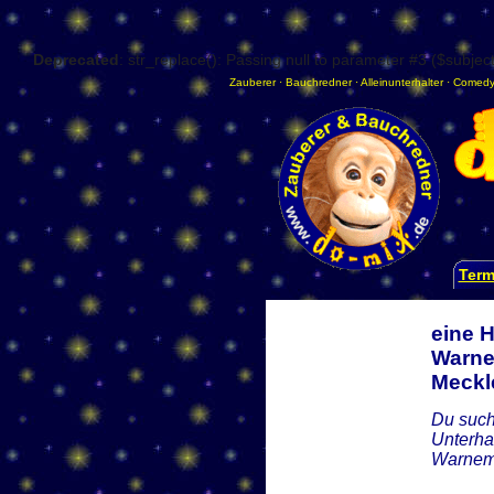
Deprecated
: str_replace(): Passing null to parameter #3 ($subject
Zauberer
·
Bauchredner
·
Alleinunterhalter
·
Comedy
Term
eine H
Warne
Meckl
Du such
Unterha
Warnemü