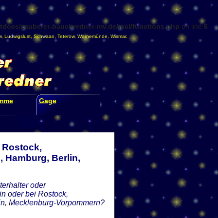
docs/zauberer-bauchredner-mv.de/incl/functions.php
on line
6
w
,
Ludwigslust
,
Schwaan
,
Teterow
,
Warnemünde
,
Wismar
.
amme
Gage
 Rostock,
 Hamburg, Berlin,
erhalter oder
in oder bei Rostock,
lin, Mecklenburg-Vorpommern?