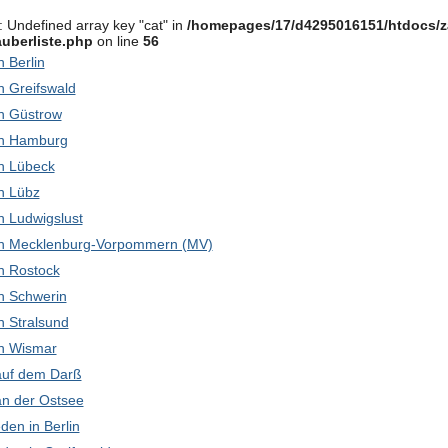
: Undefined array key "cat" in
/homepages/17/d4295016151/htdocs/z
uberliste.php
on line
56
in Berlin
in Greifswald
 in Güstrow
 in Hamburg
 in Lübeck
in Lübz
 in Ludwigslust
k in Mecklenburg-Vorpommern (MV)
 in Rostock
 in Schwerin
in Stralsund
 in Wismar
 auf dem Darß
 an der Ostsee
den in Berlin