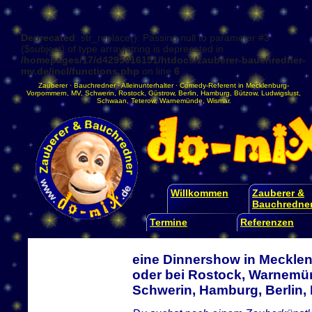
Deprecated
: str_replace(): Passing null to parameter #3
($subject) of type array|string is deprecated in
/homepages/17/d4295016151/htdocs/zauberer-bauchredner-
mv.de/incl/functions.php
on line
6
Zauberer
·
Bauchredner
·
Alleinunterhalter
·
Comedy-Referent
in
Mecklenburg-
Vorpommern
,
MV
,
Schwerin
,
Rostock
,
Güstrow
,
Berlin
,
Hamburg
,
Bützow
,
Ludwigslust
,
Schwaan
,
Teterow
,
Warnemünde
,
Wismar
.
Willkommen
Zauberer &
Bauchredne
Termine
Referenzen
eine Dinnershow in Meckle
oder bei Rostock, Warnemün
Schwerin, Hamburg, Berlin