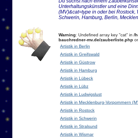
Du suchst nach einem Zauberkünstler
Unterhaltungskünstler und eine Di
(MV)&cat=type in oder bei Rostock,
Schwerin, Hamburg, Berlin, Meckl
Warning
: Undefined array key "cat" in
/
bauchredner-mv.de/zauberliste.php
on
Artistik in Berlin
Artistik in Greifswald
Artistik in Güstrow
Artistik in Hamburg
Artistik in Lübeck
Artistik in Lübz
Artistik in Ludwigslust
Artistik in Mecklenburg-Vorpommern (M
Artistik in Rostock
Artistik in Schwerin
Artistik in Stralsund
Artistik in Wismar