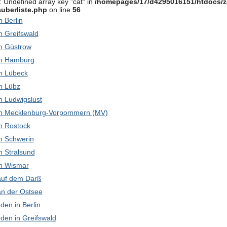
: Undefined array key "cat" in
/homepages/17/d4295016151/htdocs/z
uberliste.php
on line
56
in Berlin
in Greifswald
 in Güstrow
 in Hamburg
 in Lübeck
in Lübz
 in Ludwigslust
k in Mecklenburg-Vorpommern (MV)
 in Rostock
 in Schwerin
in Stralsund
 in Wismar
 auf dem Darß
 an der Ostsee
den in Berlin
den in Greifswald