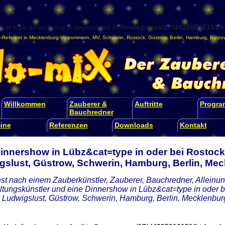
) of type array|string is deprecated in
/homepages/17/d4295016151/ht
-Referent
in
Mecklenburg-Vorpommern
,
MV
,
Schwerin
,
Rostock
,
Güstrow
,
Berlin
,
Hamburg
,
Bützo
Willkommen
Zauberer &
Auftritte
Progr
Bauchredner
ine
Referenzen
Downloads
Kontakt
Dinnershow in Lübz&cat=type in oder bei Rostoc
gslust, Güstrow, Schwerin, Hamburg, Berlin, M
st nach einem Zauberkünstler, Zauberer, Bauchredner, Alleinunt
ltungskünstler und eine Dinnershow in Lübz&cat=type in oder
 Ludwigslust, Güstrow, Schwerin, Hamburg, Berlin, Mecklenb