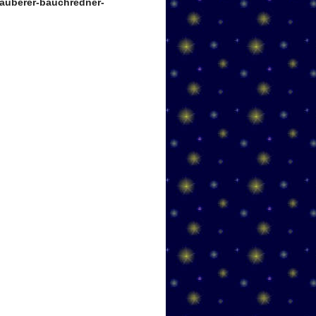
auberer-bauchredner-