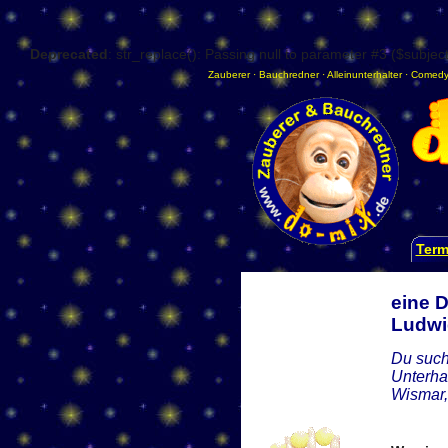
Deprecated
: str_replace(): Passing null to parameter #3 ($subject
Zauberer
·
Bauchredner
·
Alleinunterhalter
·
Comedy
Term
eine 
Ludwi
Du such
Unterha
Wismar,