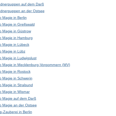
dnerpuppen auf dem Darß
dnerpuppen an der Ostsee
 Magie in Berlin
p Magie in Greifswald
p Magie in Güstrow
p Magie in Hamburg
p Magie in Lübeck
p Magie in Lübz
p Magie in Ludwigslust
p Magie in Mecklenburg-Vorpommern (MV)
p Magie in Rostock
p Magie in Schwerin
p Magie in Stralsund
p Magie in Wismar
p Magie auf dem Darß
p Magie an der Ostsee
-Zauberei in Berlin