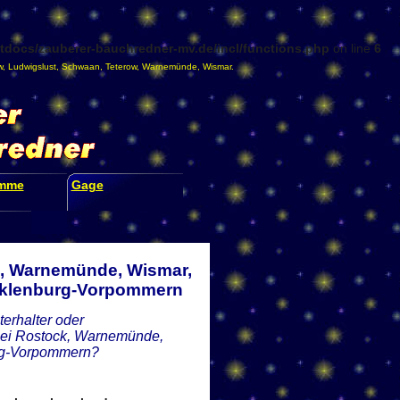
docs/zauberer-bauchredner-mv.de/incl/functions.php
on line
6
w
,
Ludwigslust
,
Schwaan
,
Teterow
,
Warnemünde
,
Wismar
.
amme
Gage
k, Warnemünde, Wismar,
ecklenburg-Vorpommern
erhalter oder
 bei Rostock, Warnemünde,
urg-Vorpommern?