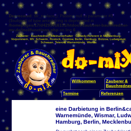
Deprecated
: str_replace(): Passing null to parameter #3
($subject) of type array|string is deprecated in
/homepages/17/d4295016151/htdocs/zauberer-bauchredner-
mv.de/incl/functions.php
on line
6
Zauberer
·
Bauchredner
·
Alleinunterhalter
·
Comedy-Referent
in
Mecklenburg-
Vorpommern
,
MV
,
Schwerin
,
Rostock
,
Güstrow
,
Berlin
,
Hamburg
,
Bützow
,
Ludwigslust
,
Schwaan
,
Teterow
,
Warnemünde
,
Wismar
.
Willkommen
Zauberer &
Bauchredne
Termine
Referenzen
eine Darbietung in Berlin&c
Warnemünde, Wismar, Ludwi
Hamburg, Berlin, Mecklen