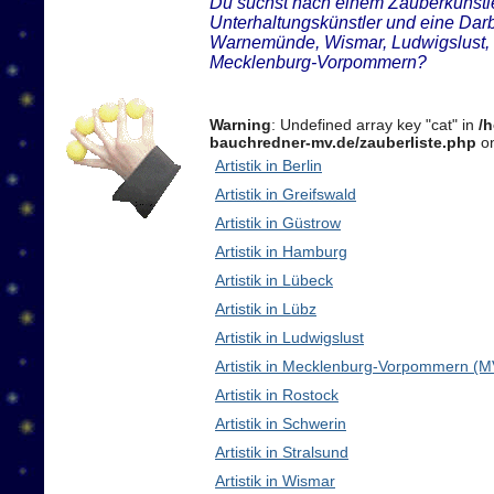
Du suchst nach einem Zauberkünstler
Unterhaltungskünstler und eine Darb
Warnemünde, Wismar, Ludwigslust, 
Mecklenburg-Vorpommern?
Warning
: Undefined array key "cat" in
/
bauchredner-mv.de/zauberliste.php
on
Artistik in Berlin
Artistik in Greifswald
Artistik in Güstrow
Artistik in Hamburg
Artistik in Lübeck
Artistik in Lübz
Artistik in Ludwigslust
Artistik in Mecklenburg-Vorpommern (M
Artistik in Rostock
Artistik in Schwerin
Artistik in Stralsund
Artistik in Wismar