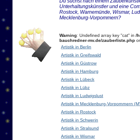
Du suchst nach einem Zauberkünstler
Unterhaltungskünstler und eine Com
Rostock, Warnemünde, Wismar, Ludw
Mecklenburg-Vorpommern?
Warning
: Undefined array key "cat" in
/
bauchredner-mv.de/zauberliste.php
on
Artistik in Berlin
Artistik in Greifswald
Artistik in Güstrow
Artistik in Hamburg
Artistik in Lübeck
Artistik in Lübz
Artistik in Ludwigslust
Artistik in Mecklenburg-Vorpommern (M
Artistik in Rostock
Artistik in Schwerin
Artistik in Stralsund
Artistik in Wismar