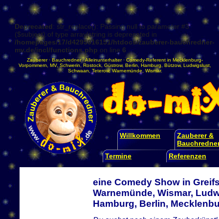
Deprecated
: str_replace(): Passing null to parameter #3
($subject) of type array|string is deprecated in
/homepages/17/d4295016151/htdocs/zauberer-bauchredner-
mv.de/incl/functions.php
on line
6
Zauberer
·
Bauchredner
·
Alleinunterhalter
·
Comedy-Referent
in
Mecklenburg-
Vorpommern
,
MV
,
Schwerin
,
Rostock
,
Güstrow
,
Berlin
,
Hamburg
,
Bützow
,
Ludwigslust
,
Schwaan
,
Teterow
,
Warnemünde
,
Wismar
.
Willkommen
Zauberer &
Bauchredne
Termine
Referenzen
eine Comedy Show in Greifs
Warnemünde, Wismar, Ludwi
Hamburg, Berlin, Mecklen