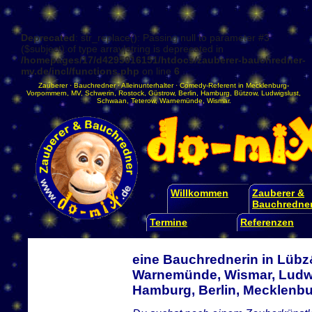
Deprecated
: str_replace(): Passing null to parameter #3
($subject) of type array|string is deprecated in
/homepages/17/d4295016151/htdocs/zauberer-bauchredner-
mv.de/incl/functions.php
on line
6
Zauberer
·
Bauchredner
·
Alleinunterhalter
·
Comedy-Referent
in
Mecklenburg-
Vorpommern
,
MV
,
Schwerin
,
Rostock
,
Güstrow
,
Berlin
,
Hamburg
,
Bützow
,
Ludwigslust
,
Schwaan
,
Teterow
,
Warnemünde
,
Wismar
.
Willkommen
Zauberer &
Bauchredne
Termine
Referenzen
eine Bauchrednerin in Lübz
Warnemünde, Wismar, Ludwi
Hamburg, Berlin, Mecklen