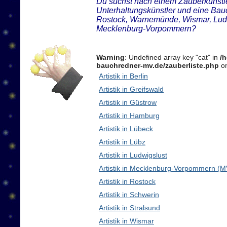
Du suchst nach einem Zauberkünstler
Unterhaltungskünstler und eine Bauc
Rostock, Warnemünde, Wismar, Ludw
Mecklenburg-Vorpommern?
Warning
: Undefined array key "cat" in
/
bauchredner-mv.de/zauberliste.php
on
Artistik in Berlin
Artistik in Greifswald
Artistik in Güstrow
Artistik in Hamburg
Artistik in Lübeck
Artistik in Lübz
Artistik in Ludwigslust
Artistik in Mecklenburg-Vorpommern (M
Artistik in Rostock
Artistik in Schwerin
Artistik in Stralsund
Artistik in Wismar