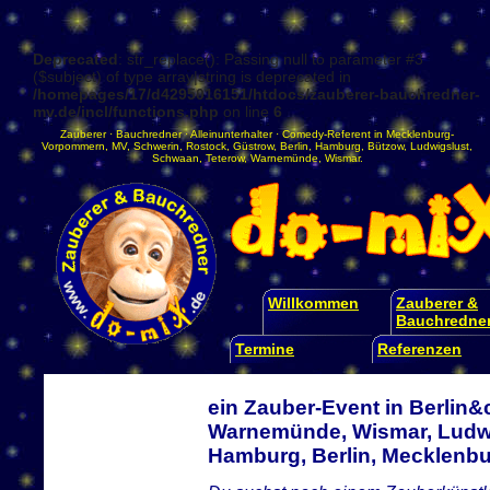
Deprecated
: str_replace(): Passing null to parameter #3
($subject) of type array|string is deprecated in
/homepages/17/d4295016151/htdocs/zauberer-bauchredner-
mv.de/incl/functions.php
on line
6
Zauberer
·
Bauchredner
·
Alleinunterhalter
·
Comedy-Referent
in
Mecklenburg-
Vorpommern
,
MV
,
Schwerin
,
Rostock
,
Güstrow
,
Berlin
,
Hamburg
,
Bützow
,
Ludwigslust
,
Schwaan
,
Teterow
,
Warnemünde
,
Wismar
.
Willkommen
Zauberer &
Bauchredne
Termine
Referenzen
ein Zauber-Event in Berlin&
Warnemünde, Wismar, Ludwi
Hamburg, Berlin, Mecklen