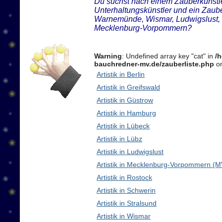
Du suchst nach einem Zauberkünstler
Unterhaltungskünstler und ein Zaube
Warnemünde, Wismar, Ludwigslust, 
Mecklenburg-Vorpommern?
Warning
: Undefined array key "cat" in
/
bauchredner-mv.de/zauberliste.php
on
Artistik in Berlin
Artistik in Greifswald
Artistik in Güstrow
Artistik in Hamburg
Artistik in Lübeck
Artistik in Lübz
Artistik in Ludwigslust
Artistik in Mecklenburg-Vorpommern (M
Artistik in Rostock
Artistik in Schwerin
Artistik in Stralsund
Artistik in Wismar